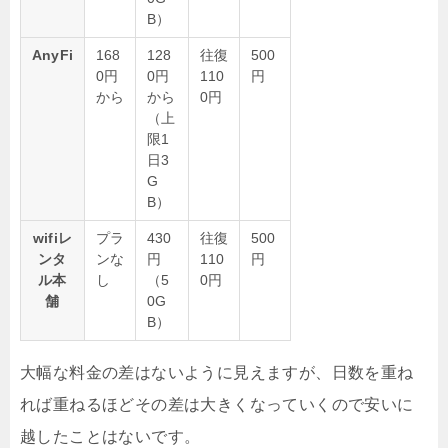
B）
AnyFi
168
128
往復
500
0円
0円
110
円
から
から
0円
（上
限1
日3
G
B）
wifiレ
プラ
430
往復
500
ンタ
ンな
円
110
円
ル本
し
（5
0円
舗
0G
B）
大幅な料金の差はないように見えますが、日数を重ね
れば重ねるほどその差は大きくなっていくので安いに
越したことはないです。