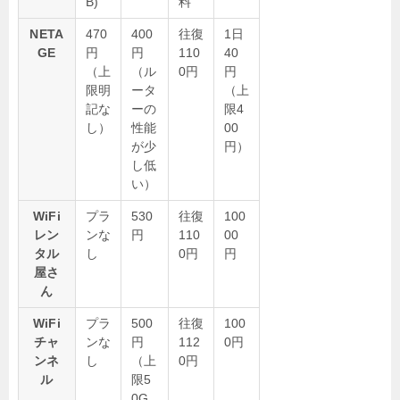
B)
料
NETA
470
400
往復
1日
GE
円
円
110
40
（上
（ル
0円
円
限明
ータ
（上
記な
ーの
限4
し）
性能
00
が少
円）
し低
い）
WiFi
プラ
530
往復
100
レン
ンな
円
110
00
タル
し
0円
円
屋さ
ん
WiFi
プラ
500
往復
100
チャ
ンな
円
112
0円
ンネ
し
（上
0円
ル
限5
0G