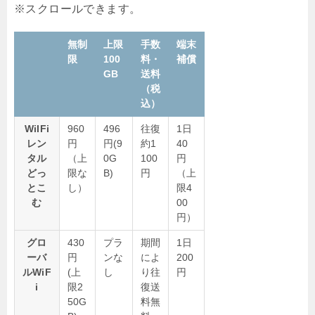
無制
上限
手数
端末
限
100
料・
補償
GB
送料
（税
込）
WiIFi
960
496
往復
1日
レン
円
円(9
約1
40
タル
（上
0G
100
円
どっ
限な
B)
円
（上
とこ
し）
限4
む
00
円）
グロ
430
プラ
期間
1日
ーバ
円
ンな
によ
200
ルWiF
(上
し
り往
円
i
限2
復送
50G
料無