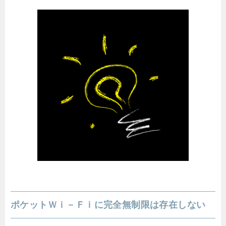
ポケットＷｉ－Ｆｉに完全無制限は存在しない