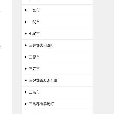
一宮市
ま
一関市
七尾市
三井郡大刀洗町
が
三原市
三好市
三好郡東みよし町
三島市
三島郡出雲崎町