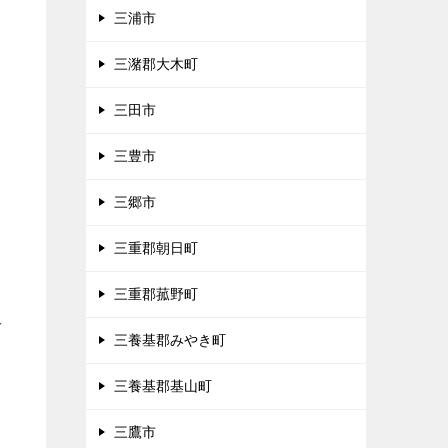
三浦市
三潴郡大木町
三田市
三豊市
三郷市
三重郡朝日町
三重郡菰野町
多
三養基郡みやき町
三養基郡基山町
三鷹市