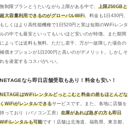
無制限プランとうたいながら上限がある中で、
上限250GBと
超大容量利用できるのがグローバルWiFi
。料金も1日430円
もしくはより高性能機種で1日520円と実は短期のWiFiレン
ルの中でも最安といってもいいほど安いのが特徴。また期間
によっては送料も無料。ただし若干、万が一故障した場合の
補償オプションが1日200円と高いのがデメリット。しかしそ
れを凌駕するコスパがいい。
NETAGEなら即日店舗受取もあり！料金も安い！
NETAGEはWiFiレンタルどっとこむと料金の差もほとんどな
くWiFiがレンタルできる
サービスです。また、各地に店舗を
持っており（パソコン工房）
在庫があれば急ぎの方も即日
WiFiレンタルも可能
です！店舗は北海道、福島県、東京都、