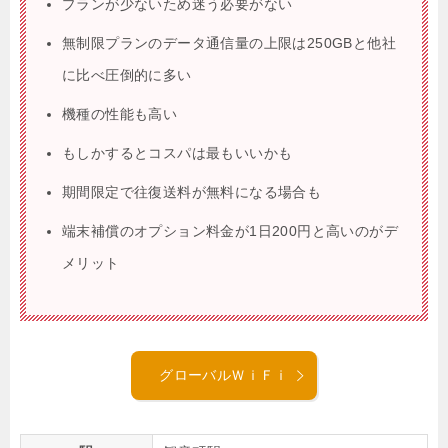
プランが少ないため迷う必要がない
無制限プランのデータ通信量の上限は250GBと他社
に比べ圧倒的に多い
機種の性能も高い
もしかするとコスパは最もいいかも
期間限定で往復送料が無料になる場合も
端末補償のオプション料金が1日200円と高いのがデ
メリット
グローバルＷｉＦｉ