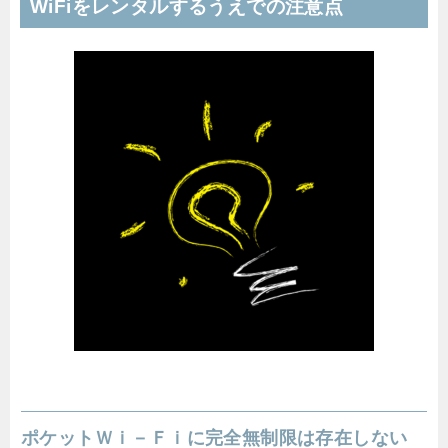
WiFiをレンタルするうえでの注意点
ポケットＷｉ－Ｆｉに完全無制限は存在しない