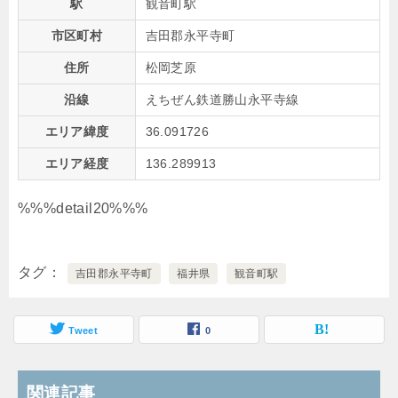
駅
観音町駅
市区町村
吉田郡永平寺町
住所
松岡芝原
沿線
えちぜん鉄道勝山永平寺線
エリア緯度
36.091726
エリア経度
136.289913
%%%detail20%%%
タグ
吉田郡永平寺町
福井県
観音町駅
Tweet
0
関連記事