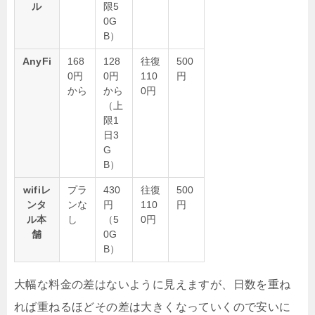
ル
限5
0G
B）
AnyFi
168
128
往復
500
0円
0円
110
円
から
から
0円
（上
限1
日3
G
B）
wifiレ
プラ
430
往復
500
ンタ
ンな
円
110
円
ル本
し
（5
0円
舗
0G
B）
大幅な料金の差はないように見えますが、日数を重ね
れば重ねるほどその差は大きくなっていくので安いに