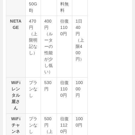
50G
料無
B)
料
NETA
470
400
往復
1日
GE
円
円
110
40
（上
（ル
0円
円
限明
ータ
（上
記な
ーの
限4
し）
性能
00
が少
円）
し低
い）
WiFi
プラ
530
往復
100
レン
ンな
円
110
00
タル
し
0円
円
屋さ
ん
WiFi
プラ
500
往復
100
チャ
ンな
円
112
0円
ンネ
し
（上
0円