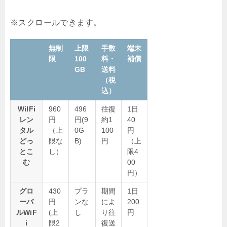
無制
上限
手数
端末
限
100
料・
補償
GB
送料
（税
込）
WiIFi
960
496
往復
1日
レン
円
円(9
約1
40
タル
（上
0G
100
円
どっ
限な
B)
円
（上
とこ
し）
限4
む
00
円）
グロ
430
プラ
期間
1日
ーバ
円
ンな
によ
200
ルWiF
(上
し
り往
円
i
限2
復送