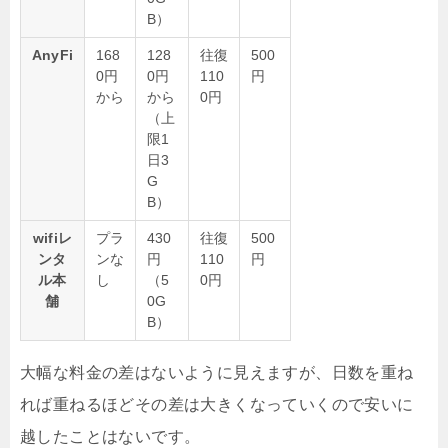
B）
AnyFi
168
128
往復
500
0円
0円
110
円
から
から
0円
（上
限1
日3
G
B）
wifiレ
プラ
430
往復
500
ンタ
ンな
円
110
円
ル本
し
（5
0円
舗
0G
B）
大幅な料金の差はないように見えますが、日数を重ね
れば重ねるほどその差は大きくなっていくので安いに
越したことはないです。