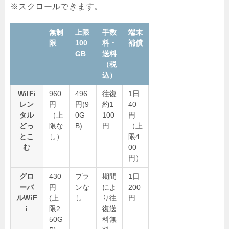
無制
上限
手数
端末
限
100
料・
補償
GB
送料
（税
込）
WiIFi
960
496
往復
1日
レン
円
円(9
約1
40
タル
（上
0G
100
円
どっ
限な
B)
円
（上
とこ
し）
限4
む
00
円）
グロ
430
プラ
期間
1日
ーバ
円
ンな
によ
200
ルWiF
(上
し
り往
円
i
限2
復送
50G
料無