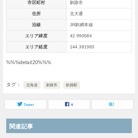
市区町村
釧路市
住所
北大通
沿線
JR釧網本線
エリア緯度
42.990584
エリア経度
144.381983
%%%detail20%%%
タグ
北海道
釧路市
釧路駅
Tweet
0
関連記事