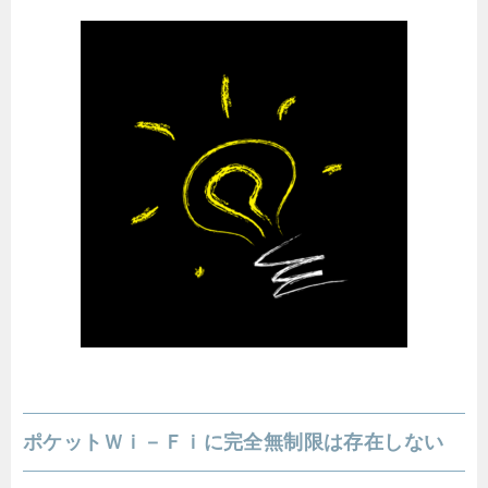
ポケットＷｉ－Ｆｉに完全無制限は存在しない