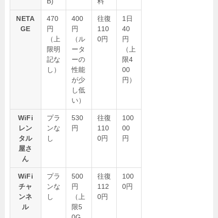
B)
料
NETA
470
400
往復
1日
GE
円
円
110
40
（上
（ル
0円
円
限明
ータ
（上
記な
ーの
限4
し）
性能
00
が少
円）
し低
い）
WiFi
プラ
530
往復
100
レン
ンな
円
110
00
タル
し
0円
円
屋さ
ん
WiFi
プラ
500
往復
100
チャ
ンな
円
112
0円
ンネ
し
（上
0円
ル
限5
0G