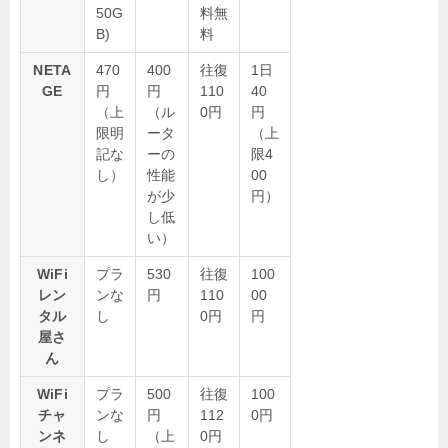
50G
料無
B)
料
NETA
470
400
往復
1日
GE
円
円
110
40
（上
（ル
0円
円
限明
ータ
（上
記な
ーの
限4
し）
性能
00
が少
円）
し低
い）
WiFi
プラ
530
往復
100
レン
ンな
円
110
00
タル
し
0円
円
屋さ
ん
WiFi
プラ
500
往復
100
チャ
ンな
円
112
0円
ンネ
し
（上
0円