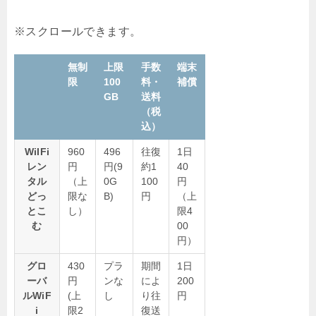
無制
上限
手数
端末
限
100
料・
補償
GB
送料
（税
込）
WiIFi
960
496
往復
1日
レン
円
円(9
約1
40
タル
（上
0G
100
円
どっ
限な
B)
円
（上
とこ
し）
限4
む
00
円）
グロ
430
プラ
期間
1日
ーバ
円
ンな
によ
200
ルWiF
(上
し
り往
円
i
限2
復送