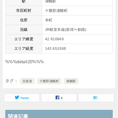
駅
浦幌駅
市区町村
十勝郡浦幌町
住所
本町
沿線
JR根室本線(新得〜釧路)
エリア緯度
42.810849
エリア経度
143.651568
%%%detail20%%%
タグ
北海道
十勝郡浦幌町
浦幌駅
Tweet
0
関連記事