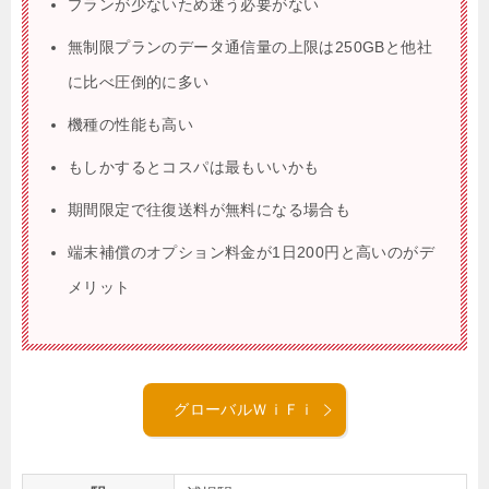
プランが少ないため迷う必要がない
無制限プランのデータ通信量の上限は250GBと他社
に比べ圧倒的に多い
機種の性能も高い
もしかするとコスパは最もいいかも
期間限定で往復送料が無料になる場合も
端末補償のオプション料金が1日200円と高いのがデ
メリット
グローバルＷｉＦｉ