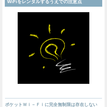
WiFiをレンタルするうえでの注意点
ポケットＷｉ－Ｆｉに完全無制限は存在しない