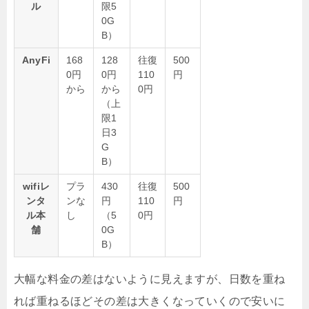
ル
限5
0G
B）
AnyFi
168
128
往復
500
0円
0円
110
円
から
から
0円
（上
限1
日3
G
B）
wifiレ
プラ
430
往復
500
ンタ
ンな
円
110
円
ル本
し
（5
0円
舗
0G
B）
大幅な料金の差はないように見えますが、日数を重ね
れば重ねるほどその差は大きくなっていくので安いに