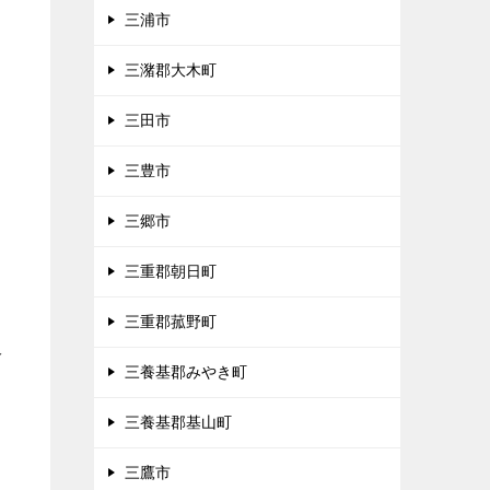
三浦市
三潴郡大木町
三田市
三豊市
三郷市
三重郡朝日町
三重郡菰野町
多
三養基郡みやき町
三養基郡基山町
三鷹市