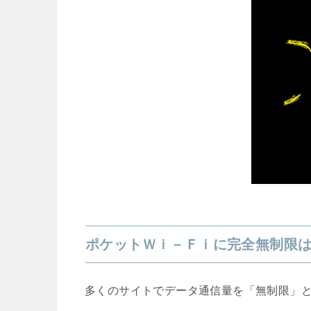
ポケットＷｉ－Ｆｉに完全無制限
多くのサイトでデータ通信量を「無制限」