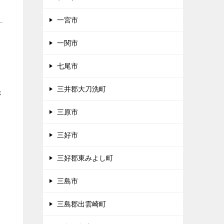
一宮市
ま
一関市
七尾市
三井郡大刀洗町
が
三原市
三好市
三好郡東みよし町
三島市
三島郡出雲崎町