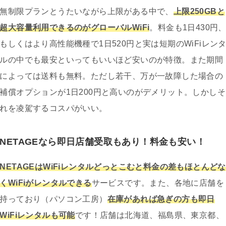
無制限プランとうたいながら上限がある中で、
上限250GBと
超大容量利用できるのがグローバルWiFi
。料金も1日430円
もしくはより高性能機種で1日520円と実は短期のWiFiレン
ルの中でも最安といってもいいほど安いのが特徴。また期間
によっては送料も無料。ただし若干、万が一故障した場合の
補償オプションが1日200円と高いのがデメリット。しかしそ
れを凌駕するコスパがいい。
NETAGEなら即日店舗受取もあり！料金も安い！
NETAGEはWiFiレンタルどっとこむと料金の差もほとんどな
くWiFiがレンタルできる
サービスです。また、各地に店舗を
持っており（パソコン工房）
在庫があれば急ぎの方も即日
WiFiレンタルも可能
です！店舗は北海道、福島県、東京都、