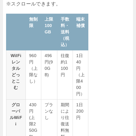
無制
上限
手数
端末
限
100
料・
補償
GB
送料
（税
込）
WiIFi
960
496
往復
1日
レン
円
円(9
約1
40
タル
（上
0G
100
円
どっ
限な
B)
円
（上
とこ
し）
限4
む
00
円）
グロ
430
プラ
期間
1日
ーバ
円
ンな
によ
200
ルWiF
(上
し
り往
円
i
限2
復送
50G
料無