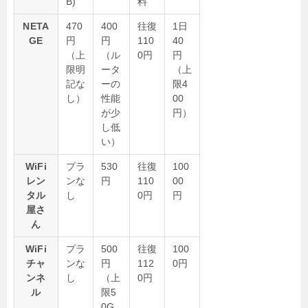
B)
料
NETA
470
400
往復
1日
GE
円
円
110
40
（上
（ル
0円
円
限明
ータ
（上
記な
ーの
限4
し）
性能
00
が少
円）
し低
い）
WiFi
プラ
530
往復
100
レン
ンな
円
110
00
タル
し
0円
円
屋さ
ん
WiFi
プラ
500
往復
100
チャ
ンな
円
112
0円
ンネ
し
（上
0円
ル
限5
0G