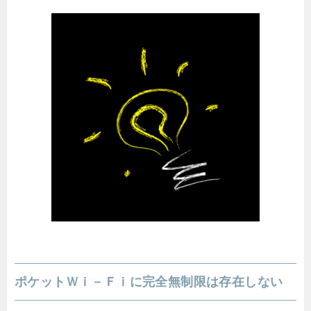
ポケットＷｉ－Ｆｉに完全無制限は存在しない