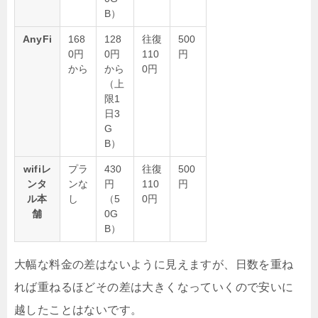
B）
AnyFi
168
128
往復
500
0円
0円
110
円
から
から
0円
（上
限1
日3
G
B）
wifiレ
プラ
430
往復
500
ンタ
ンな
円
110
円
ル本
し
（5
0円
舗
0G
B）
大幅な料金の差はないように見えますが、日数を重ね
れば重ねるほどその差は大きくなっていくので安いに
越したことはないです。