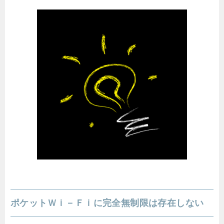
ポケットＷｉ－Ｆｉに完全無制限は存在しない