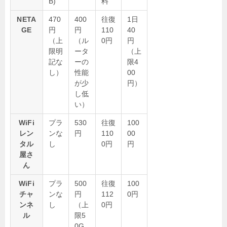
B)
料
NETA
470
400
往復
1日
GE
円
円
110
40
（上
（ル
0円
円
限明
ータ
（上
記な
ーの
限4
し）
性能
00
が少
円）
し低
い）
WiFi
プラ
530
往復
100
レン
ンな
円
110
00
タル
し
0円
円
屋さ
ん
WiFi
プラ
500
往復
100
チャ
ンな
円
112
0円
ンネ
し
（上
0円
ル
限5
0G