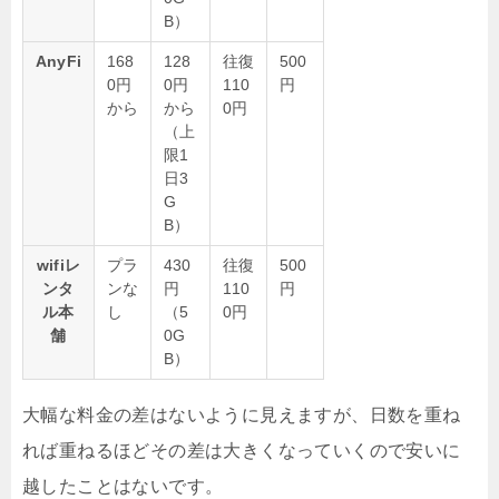
B）
AnyFi
168
128
往復
500
0円
0円
110
円
から
から
0円
（上
限1
日3
G
B）
wifiレ
プラ
430
往復
500
ンタ
ンな
円
110
円
ル本
し
（5
0円
舗
0G
B）
大幅な料金の差はないように見えますが、日数を重ね
れば重ねるほどその差は大きくなっていくので安いに
越したことはないです。