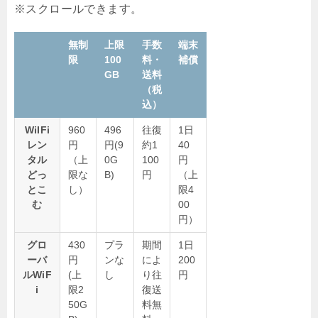
無制
上限
手数
端末
限
100
料・
補償
GB
送料
（税
込）
WiIFi
960
496
往復
1日
レン
円
円(9
約1
40
タル
（上
0G
100
円
どっ
限な
B)
円
（上
とこ
し）
限4
む
00
円）
グロ
430
プラ
期間
1日
ーバ
円
ンな
によ
200
ルWiF
(上
し
り往
円
i
限2
復送
50G
料無