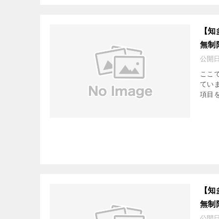
【知
無制
公開
ここ
てい
項目を
【知
無制
公開