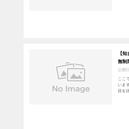
【知
無制
公開
ここ
いま
目を比