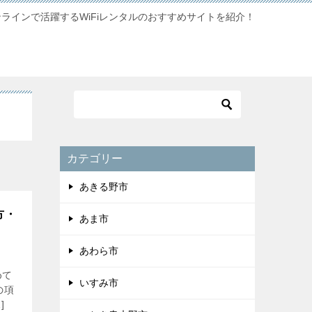
ンラインで活躍するWiFiレンタルのおすすめサイトを紹介！
カテゴリー
あきる野市
方・
あま市
あわら市
めて
いすみ市
の項
]