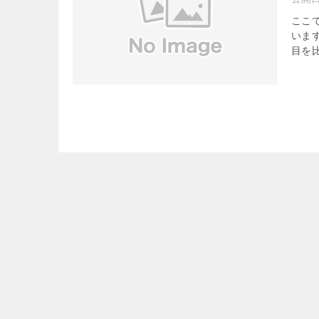
ここ
いま
目を比