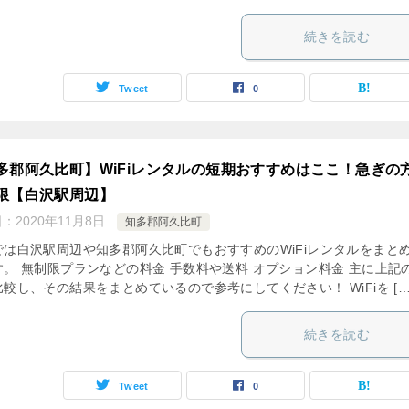
続きを読む
Tweet
0
多郡阿久比町】WiFiレンタルの短期おすすめはここ！急ぎの
限【白沢駅周辺】
日：
2020年11月8日
知多郡阿久比町
では白沢駅周辺や知多郡阿久比町でもおすすめのWiFiレンタルをまと
す。 無制限プランなどの料金 手数料や送料 オプション料金 主に上記
較し、その結果をまとめているので参考にしてください！ WiFiを […
続きを読む
Tweet
0