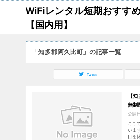
WiFiレンタル短期おすす
【国内用】
「知多郡阿久比町」の記事一覧
Tweet
【知
無制
公開
ここ
いま
目を比