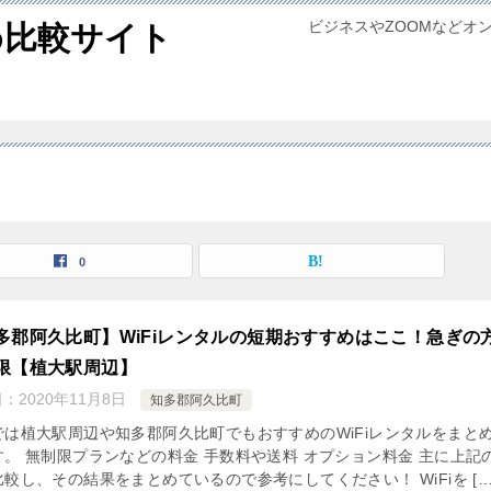
ビジネスやZOOMなどオ
め比較サイト
0
多郡阿久比町】WiFiレンタルの短期おすすめはここ！急ぎの
限【植大駅周辺】
日：
2020年11月8日
知多郡阿久比町
では植大駅周辺や知多郡阿久比町でもおすすめのWiFiレンタルをまと
す。 無制限プランなどの料金 手数料や送料 オプション料金 主に上記
較し、その結果をまとめているので参考にしてください！ WiFiを […