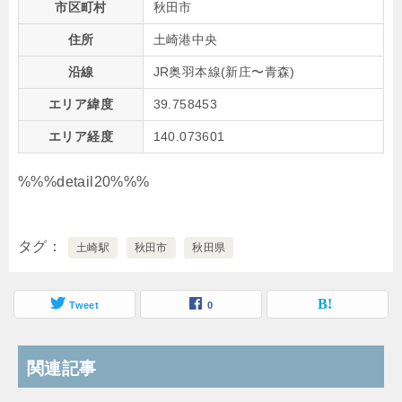
市区町村
秋田市
住所
土崎港中央
沿線
JR奥羽本線(新庄〜青森)
エリア緯度
39.758453
エリア経度
140.073601
%%%detail20%%%
タグ
土崎駅
秋田市
秋田県
Tweet
0
関連記事