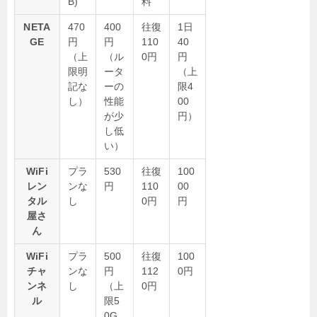
B)
料
NETA
470
400
往復
1日
GE
円
円
110
40
（上
（ル
0円
円
限明
ータ
（上
記な
ーの
限4
し）
性能
00
が少
円）
し低
い）
WiFi
プラ
530
往復
100
レン
ンな
円
110
00
タル
し
0円
円
屋さ
ん
WiFi
プラ
500
往復
100
チャ
ンな
円
112
0円
ンネ
し
（上
0円
ル
限5
0G