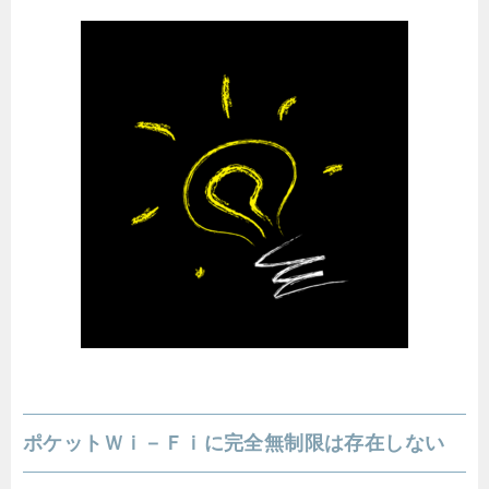
ポケットＷｉ－Ｆｉに完全無制限は存在しない