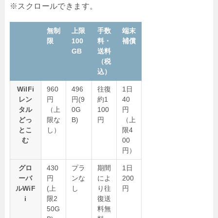
無制
上限
手数
端末
限
100
料・
補償
GB
送料
（税
込）
WiIFi
960
496
往復
1日
レン
円
円(9
約1
40
タル
（上
0G
100
円
どっ
限な
B)
円
（上
とこ
し）
限4
む
00
円）
グロ
430
プラ
期間
1日
ーバ
円
ンな
によ
200
ルWiF
(上
し
り往
円
i
限2
復送
50G
料無