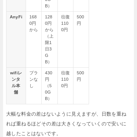
B）
AnyFi
168
128
往復
500
0円
0円
110
円
から
から
0円
（上
限1
日3
G
B）
wifiレ
プラ
430
往復
500
ンタ
ンな
円
110
円
ル本
し
（5
0円
舗
0G
B）
大幅な料金の差はないように見えますが、日数を重ね
れば重ねるほどその差は大きくなっていくので安いに
越したことはないです。