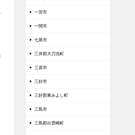
一宮市
ま
一関市
七尾市
三井郡大刀洗町
が
三原市
三好市
三好郡東みよし町
三島市
三島郡出雲崎町