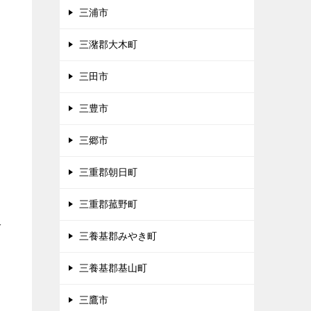
三浦市
三潴郡大木町
三田市
三豊市
三郷市
三重郡朝日町
三重郡菰野町
多
三養基郡みやき町
三養基郡基山町
三鷹市