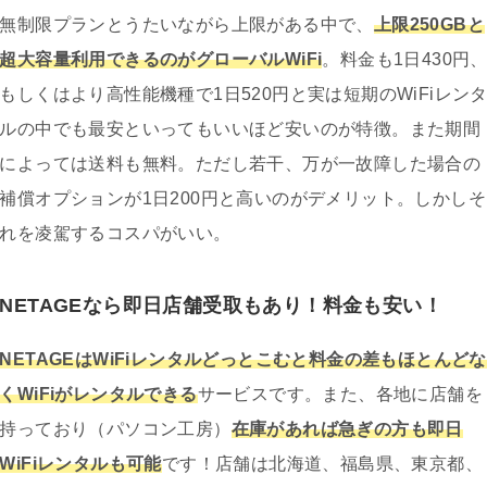
無制限プランとうたいながら上限がある中で、
上限250GBと
超大容量利用できるのがグローバルWiFi
。料金も1日430円
もしくはより高性能機種で1日520円と実は短期のWiFiレン
ルの中でも最安といってもいいほど安いのが特徴。また期間
によっては送料も無料。ただし若干、万が一故障した場合の
補償オプションが1日200円と高いのがデメリット。しかしそ
れを凌駕するコスパがいい。
NETAGEなら即日店舗受取もあり！料金も安い！
NETAGEはWiFiレンタルどっとこむと料金の差もほとんどな
くWiFiがレンタルできる
サービスです。また、各地に店舗を
持っており（パソコン工房）
在庫があれば急ぎの方も即日
WiFiレンタルも可能
です！店舗は北海道、福島県、東京都、