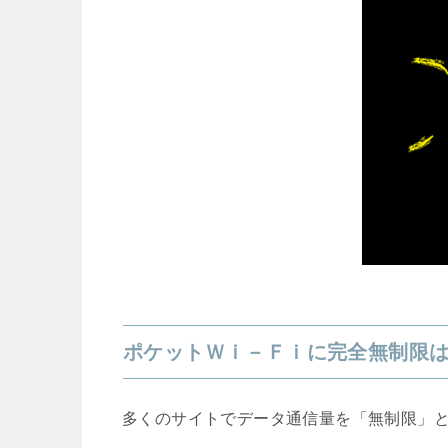
ポケットＷｉ－Ｆｉに完全無制限
多くのサイトでデータ通信量を「無制限」