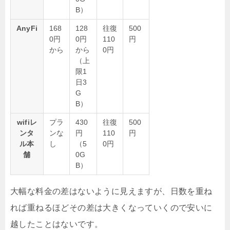
B）
AnyFi
168
128
往復
500
0円
0円
110
円
から
から
0円
（上
限1
日3
G
B）
wifiレ
プラ
430
往復
500
ンタ
ンな
円
110
円
ル本
し
（5
0円
舗
0G
B）
大幅な料金の差はないように見えますが、日数を重ね
れば重ねるほどその差は大きくなっていくので安いに
越したことはないです。