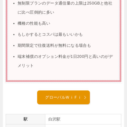
無制限プランのデータ通信量の上限は250GBと他社
に比べ圧倒的に多い
機種の性能も高い
もしかするとコスパは最もいいかも
期間限定で往復送料が無料になる場合も
端末補償のオプション料金が1日200円と高いのがデ
メリット
グローバルＷｉＦｉ
駅
白沢駅