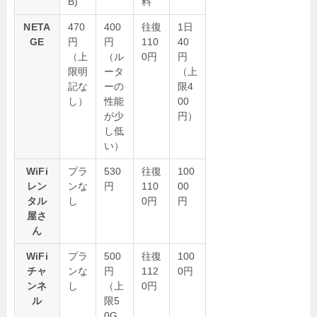
B)
料
NETA
470
400
往復
1日
GE
円
円
110
40
（上
（ル
0円
円
限明
ータ
（上
記な
ーの
限4
し）
性能
00
が少
円）
し低
い）
WiFi
プラ
530
往復
100
レン
ンな
円
110
00
タル
し
0円
円
屋さ
ん
WiFi
プラ
500
往復
100
チャ
ンな
円
112
0円
ンネ
し
（上
0円
ル
限5
0G