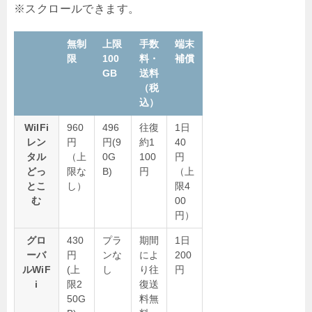
無制
上限
手数
端末
限
100
料・
補償
GB
送料
（税
込）
WiIFi
960
496
往復
1日
レン
円
円(9
約1
40
タル
（上
0G
100
円
どっ
限な
B)
円
（上
とこ
し）
限4
む
00
円）
グロ
430
プラ
期間
1日
ーバ
円
ンな
によ
200
ルWiF
(上
し
り往
円
i
限2
復送
50G
料無