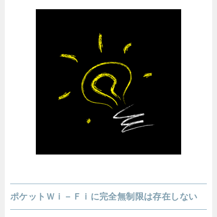
ポケットＷｉ－Ｆｉに完全無制限は存在しない