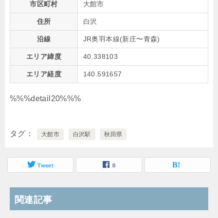
市区町村
大館市
住所
白沢
沿線
JR奥羽本線(新庄〜青森)
エリア緯度
40.338103
エリア経度
140.591657
%%%detail20%%%
タグ
大館市
白沢駅
秋田県
Tweet
0
関連記事