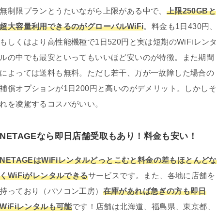
無制限プランとうたいながら上限がある中で、
上限250GBと
超大容量利用できるのがグローバルWiFi
。料金も1日430円
もしくはより高性能機種で1日520円と実は短期のWiFiレン
ルの中でも最安といってもいいほど安いのが特徴。また期間
によっては送料も無料。ただし若干、万が一故障した場合の
補償オプションが1日200円と高いのがデメリット。しかしそ
れを凌駕するコスパがいい。
NETAGEなら即日店舗受取もあり！料金も安い！
NETAGEはWiFiレンタルどっとこむと料金の差もほとんどな
くWiFiがレンタルできる
サービスです。また、各地に店舗を
持っており（パソコン工房）
在庫があれば急ぎの方も即日
WiFiレンタルも可能
です！店舗は北海道、福島県、東京都、