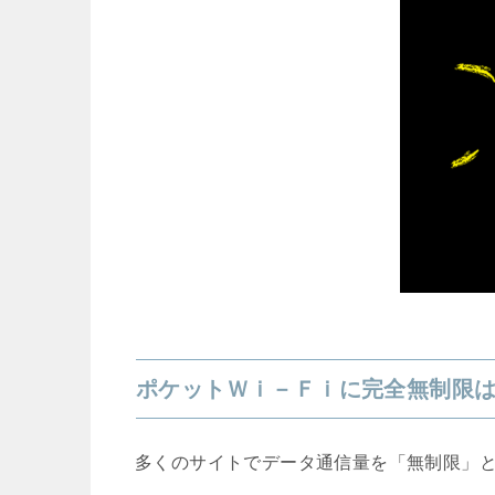
ポケットＷｉ－Ｆｉに完全無制限
多くのサイトでデータ通信量を「無制限」