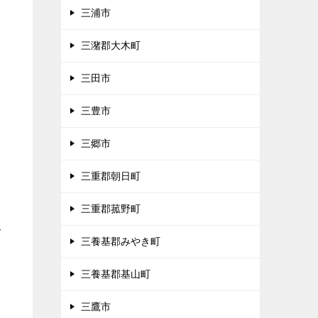
三浦市
三潴郡大木町
三田市
三豊市
三郷市
三重郡朝日町
三重郡菰野町
多
三養基郡みやき町
三養基郡基山町
三鷹市