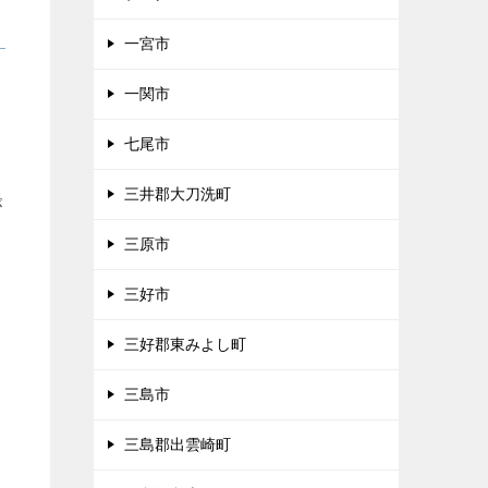
一宮市
ま
一関市
七尾市
三井郡大刀洗町
が
三原市
三好市
三好郡東みよし町
三島市
三島郡出雲崎町