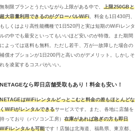
無制限プランとうたいながら上限がある中で、
上限250GBと
超大容量利用できるのがグローバルWiFi
。料金も1日430円
もしくはより高性能機種で1日520円と実は短期のWiFiレン
ルの中でも最安といってもいいほど安いのが特徴。また期間
によっては送料も無料。ただし若干、万が一故障した場合の
補償オプションが1日200円と高いのがデメリット。しかしそ
れを凌駕するコスパがいい。
NETAGEなら即日店舗受取もあり！料金も安い！
NETAGEはWiFiレンタルどっとこむと料金の差もほとんどな
くWiFiがレンタルできる
サービスです。また、各地に店舗を
持っており（パソコン工房）
在庫があれば急ぎの方も即日
WiFiレンタルも可能
です！店舗は北海道、福島県、東京都、