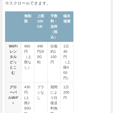
無制
上限
手数
端末
限
100
料・
補償
GB
送料
（税
込）
WiIFi
960
496
往復
1日
レン
円
円(9
約1
40
タル
（上
0G
100
円
どっ
限な
B)
円
（上
とこ
し）
限4
む
00
円）
グロ
430
プラ
期間
1日
ーバ
円
ンな
によ
200
ルWiF
(上
し
り往
円
i
限2
復送
50G
料無