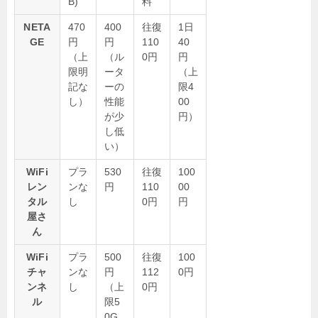
B)
料
NETA
470
400
往復
1日
GE
円
円
110
40
（上
（ル
0円
円
限明
ータ
（上
記な
ーの
限4
し）
性能
00
が少
円）
し低
い）
WiFi
プラ
530
往復
100
レン
ンな
円
110
00
タル
し
0円
円
屋さ
ん
WiFi
プラ
500
往復
100
チャ
ンな
円
112
0円
ンネ
し
（上
0円
ル
限5
0G