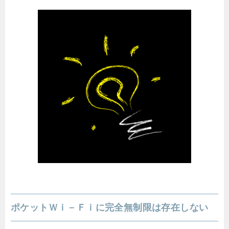
ポケットＷｉ－Ｆｉに完全無制限は存在しない