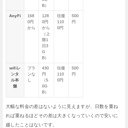
B）
AnyFi
168
128
往復
500
0円
0円
110
円
から
から
0円
（上
限1
日3
G
B）
wifiレ
プラ
430
往復
500
ンタ
ンな
円
110
円
ル本
し
（5
0円
舗
0G
B）
大幅な料金の差はないように見えますが、日数を重ね
れば重ねるほどその差は大きくなっていくので安いに
越したことはないです。