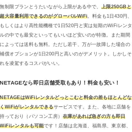
無制限プランとうたいながら上限がある中で、
上限250GBと
超大容量利用できるのがグローバルWiFi
。料金も1日430円
もしくはより高性能機種で1日520円と実は短期のWiFiレン
ルの中でも最安といってもいいほど安いのが特徴。また期間
によっては送料も無料。ただし若干、万が一故障した場合の
補償オプションが1日200円と高いのがデメリット。しかしそ
れを凌駕するコスパがいい。
NETAGEなら即日店舗受取もあり！料金も安い！
NETAGEはWiFiレンタルどっとこむと料金の差もほとんどな
くWiFiがレンタルできる
サービスです。また、各地に店舗を
持っており（パソコン工房）
在庫があれば急ぎの方も即日
WiFiレンタルも可能
です！店舗は北海道、福島県、東京都、