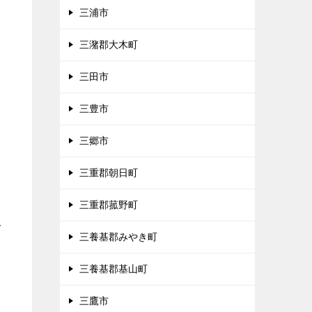
三浦市
三潴郡大木町
三田市
三豊市
三郷市
三重郡朝日町
三重郡菰野町
多
三養基郡みやき町
三養基郡基山町
三鷹市