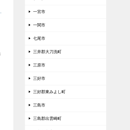
一宮市
ま
一関市
七尾市
三井郡大刀洗町
が
三原市
三好市
三好郡東みよし町
三島市
三島郡出雲崎町