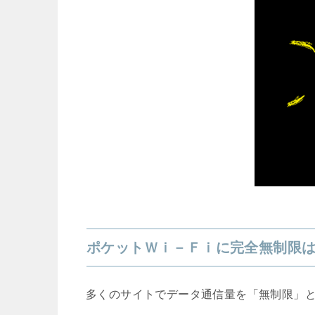
ポケットＷｉ－Ｆｉに完全無制限
多くのサイトでデータ通信量を「無制限」