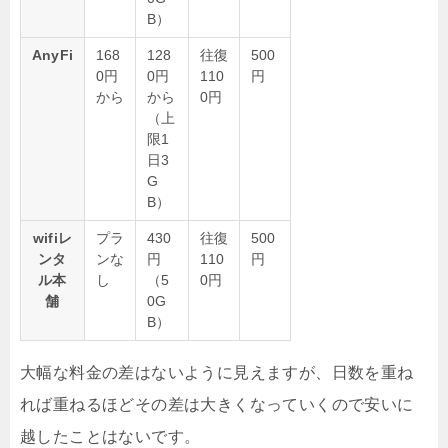
B）
AnyFi
168
128
往復
500
0円
0円
110
円
から
から
0円
（上
限1
日3
G
B）
wifiレ
プラ
430
往復
500
ンタ
ンな
円
110
円
ル本
し
（5
0円
舗
0G
B）
大幅な料金の差はないように見えますが、日数を重ね
れば重ねるほどその差は大きくなっていくので安いに
越したことはないです。