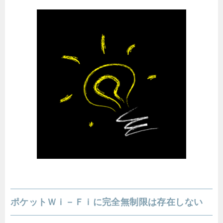
ポケットＷｉ－Ｆｉに完全無制限は存在しない