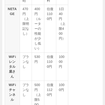
B)
料
NETA
470
400
往復
1日
GE
円
円
110
40
（上
（ル
0円
円
限明
ータ
（上
記な
ーの
限4
し）
性能
00
が少
円）
し低
い）
WiFi
プラ
530
往復
100
レン
ンな
円
110
00
タル
し
0円
円
屋さ
ん
WiFi
プラ
500
往復
100
チャ
ンな
円
112
0円
ンネ
し
（上
0円
ル
限5
0G