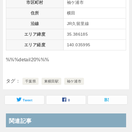
市区町村
袖ケ浦市
住所
横田
沿線
JR久留里線
エリア緯度
35.386185
エリア経度
140.035995
%%%detail20%%%
タグ
千葉県
東横田駅
袖ケ浦市
Tweet
0
関連記事