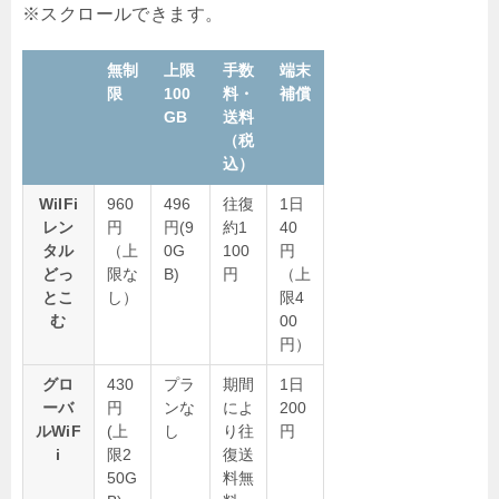
無制
上限
手数
端末
限
100
料・
補償
GB
送料
（税
込）
WiIFi
960
496
往復
1日
レン
円
円(9
約1
40
タル
（上
0G
100
円
どっ
限な
B)
円
（上
とこ
し）
限4
む
00
円）
グロ
430
プラ
期間
1日
ーバ
円
ンな
によ
200
ルWiF
(上
し
り往
円
i
限2
復送
50G
料無