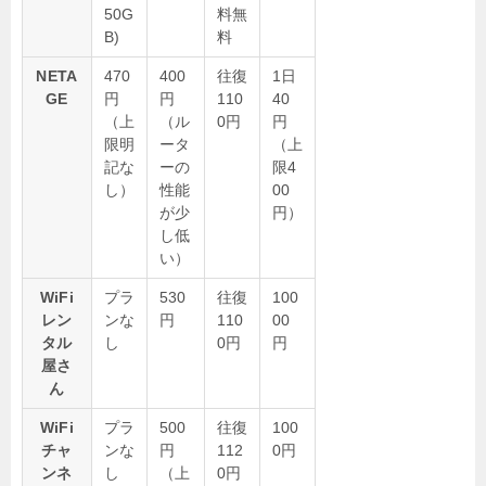
50G
料無
B)
料
NETA
470
400
往復
1日
GE
円
円
110
40
（上
（ル
0円
円
限明
ータ
（上
記な
ーの
限4
し）
性能
00
が少
円）
し低
い）
WiFi
プラ
530
往復
100
レン
ンな
円
110
00
タル
し
0円
円
屋さ
ん
WiFi
プラ
500
往復
100
チャ
ンな
円
112
0円
ンネ
し
（上
0円