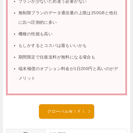
プランが少ないため迷う必要がない
無制限プランのデータ通信量の上限は250GBと他社
に比べ圧倒的に多い
機種の性能も高い
もしかするとコスパは最もいいかも
期間限定で往復送料が無料になる場合も
端末補償のオプション料金が1日200円と高いのがデ
メリット
グローバルＷｉＦｉ