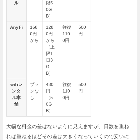
ル
限5
0G
B）
AnyFi
168
128
往復
500
0円
0円
110
円
から
から
0円
（上
限1
日3
G
B）
wifiレ
プラ
430
往復
500
ンタ
ンな
円
110
円
ル本
し
（5
0円
舗
0G
B）
大幅な料金の差はないように見えますが、日数を重ね
れば重ねるほどその差は大きくなっていくので安いに