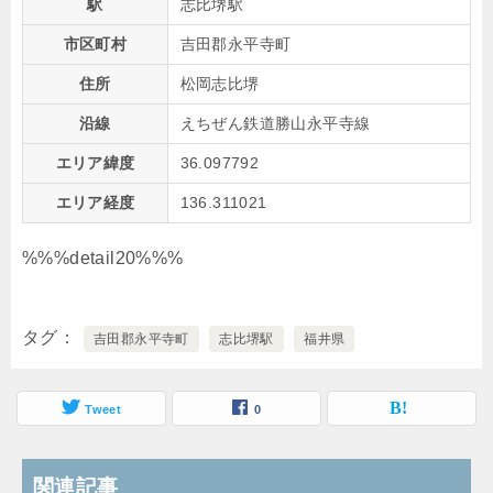
駅
志比堺駅
市区町村
吉田郡永平寺町
住所
松岡志比堺
沿線
えちぜん鉄道勝山永平寺線
エリア緯度
36.097792
エリア経度
136.311021
%%%detail20%%%
タグ
吉田郡永平寺町
志比堺駅
福井県
Tweet
0
関連記事