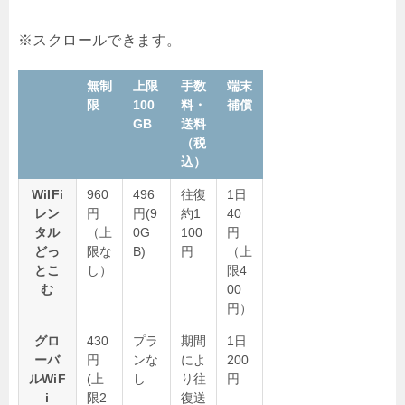
無制
上限
手数
端末
限
100
料・
補償
GB
送料
（税
込）
WiIFi
960
496
往復
1日
レン
円
円(9
約1
40
タル
（上
0G
100
円
どっ
限な
B)
円
（上
とこ
し）
限4
む
00
円）
グロ
430
プラ
期間
1日
ーバ
円
ンな
によ
200
ルWiF
(上
し
り往
円
i
限2
復送