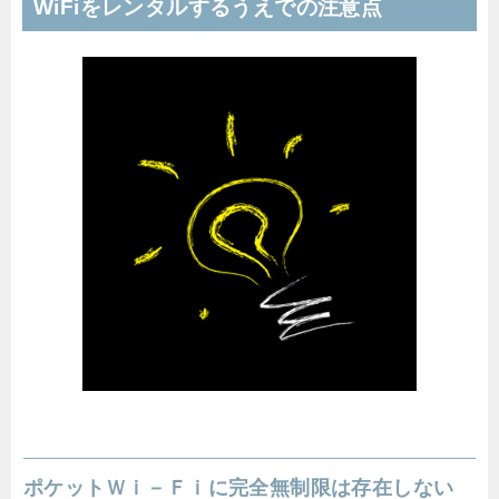
WiFiをレンタルするうえでの注意点
ポケットＷｉ－Ｆｉに完全無制限は存在しない