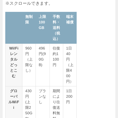
無制
上限
手数
端末
限
100
料・
補償
GB
送料
（税
込）
WiIFi
960
496
往復
1日
レン
円
円(9
約1
40
タル
（上
0G
100
円
どっ
限な
B)
円
（上
とこ
し）
限4
む
00
円）
グロ
430
プラ
期間
1日
ーバ
円
ンな
によ
200
ルWiF
(上
し
り往
円
i
限2
復送
50G
料無