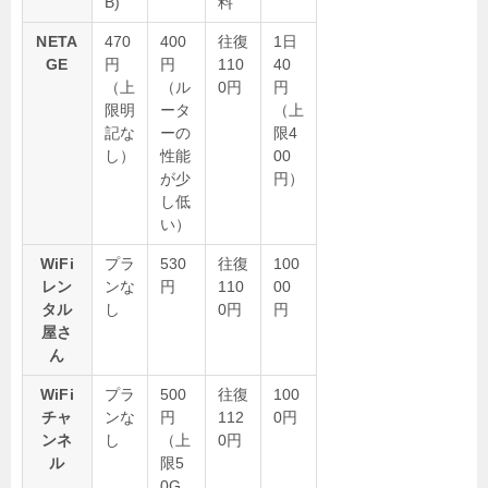
B)
料
NETA
470
400
往復
1日
GE
円
円
110
40
（上
（ル
0円
円
限明
ータ
（上
記な
ーの
限4
し）
性能
00
が少
円）
し低
い）
WiFi
プラ
530
往復
100
レン
ンな
円
110
00
タル
し
0円
円
屋さ
ん
WiFi
プラ
500
往復
100
チャ
ンな
円
112
0円
ンネ
し
（上
0円
ル
限5
0G