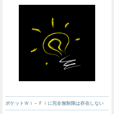
ポケットＷｉ－Ｆｉに完全無制限は存在しない