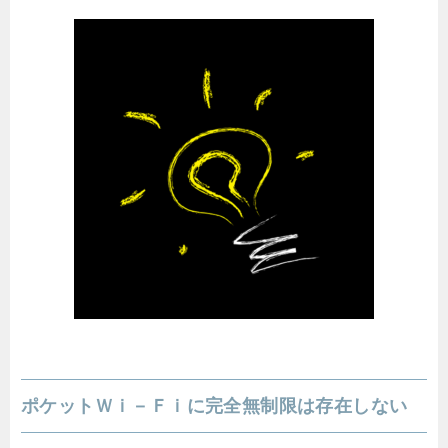
ポケットＷｉ－Ｆｉに完全無制限は存在しない