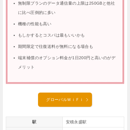
無制限プランのデータ通信量の上限は250GBと他社
に比べ圧倒的に多い
機種の性能も高い
もしかするとコスパは最もいいかも
期間限定で往復送料が無料になる場合も
端末補償のオプション料金が1日200円と高いのがデ
メリット
グローバルＷｉＦｉ
駅
安積永盛駅