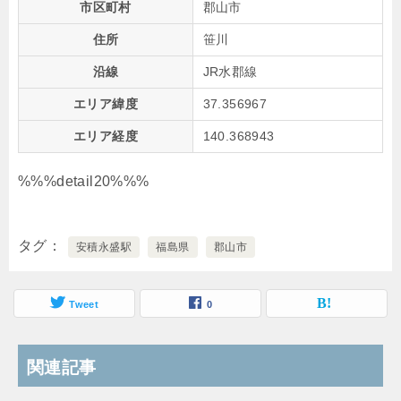
市区町村
郡山市
住所
笹川
沿線
JR水郡線
エリア緯度
37.356967
エリア経度
140.368943
%%%detail20%%%
タグ
安積永盛駅
福島県
郡山市
Tweet
0
関連記事