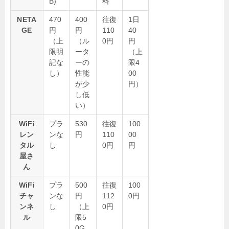
B)
料
NETA
470
400
往復
1日
GE
円
円
110
40
（上
（ル
0円
円
限明
ータ
（上
記な
ーの
限4
し）
性能
00
が少
円）
し低
い）
WiFi
プラ
530
往復
100
レン
ンな
円
110
00
タル
し
0円
円
屋さ
ん
WiFi
プラ
500
往復
100
チャ
ンな
円
112
0円
ンネ
し
（上
0円
ル
限5
0G