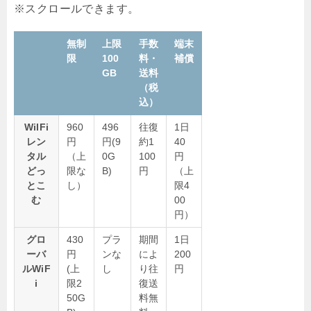
無制
上限
手数
端末
限
100
料・
補償
GB
送料
（税
込）
WiIFi
960
496
往復
1日
レン
円
円(9
約1
40
タル
（上
0G
100
円
どっ
限な
B)
円
（上
とこ
し）
限4
む
00
円）
グロ
430
プラ
期間
1日
ーバ
円
ンな
によ
200
ルWiF
(上
し
り往
円
i
限2
復送
50G
料無