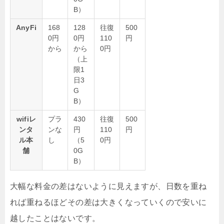
B）
AnyFi
168
128
往復
500
0円
0円
110
円
から
から
0円
（上
限1
日3
G
B）
wifiレ
プラ
430
往復
500
ンタ
ンな
円
110
円
ル本
し
（5
0円
舗
0G
B）
大幅な料金の差はないように見えますが、日数を重ね
れば重ねるほどその差は大きくなっていくので安いに
越したことはないです。