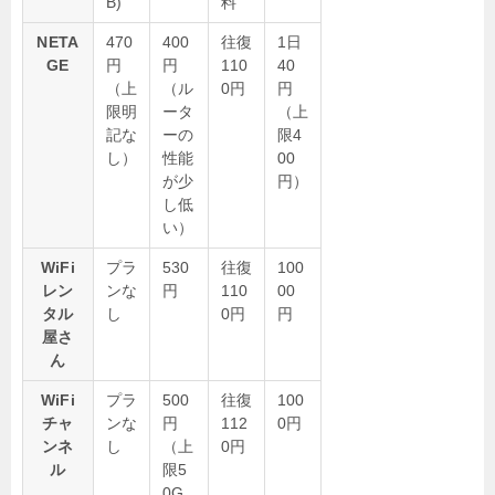
B)
料
NETA
470
400
往復
1日
GE
円
円
110
40
（上
（ル
0円
円
限明
ータ
（上
記な
ーの
限4
し）
性能
00
が少
円）
し低
い）
WiFi
プラ
530
往復
100
レン
ンな
円
110
00
タル
し
0円
円
屋さ
ん
WiFi
プラ
500
往復
100
チャ
ンな
円
112
0円
ンネ
し
（上
0円
ル
限5
0G