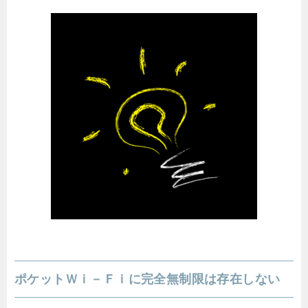
ポケットＷｉ－Ｆｉに完全無制限は存在しない