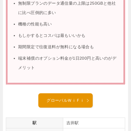
無制限プランのデータ通信量の上限は250GBと他社
に比べ圧倒的に多い
機種の性能も高い
もしかするとコスパは最もいいかも
期間限定で往復送料が無料になる場合も
端末補償のオプション料金が1日200円と高いのがデ
メリット
グローバルＷｉＦｉ
駅
吉井駅