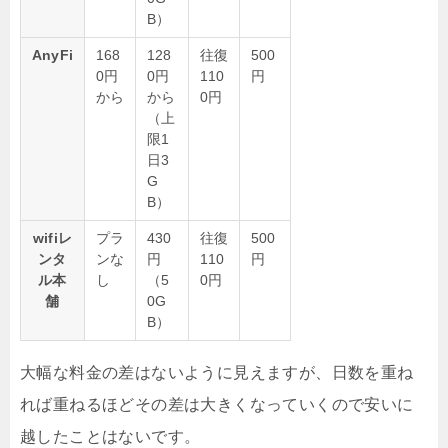
B）
AnyFi
168
128
往復
500
0円
0円
110
円
から
から
0円
（上
限1
日3
G
B）
wifiレ
プラ
430
往復
500
ンタ
ンな
円
110
円
ル本
し
（5
0円
舗
0G
B）
大幅な料金の差はないように見えますが、日数を重ね
れば重ねるほどその差は大きくなっていくので安いに
越したことはないです。