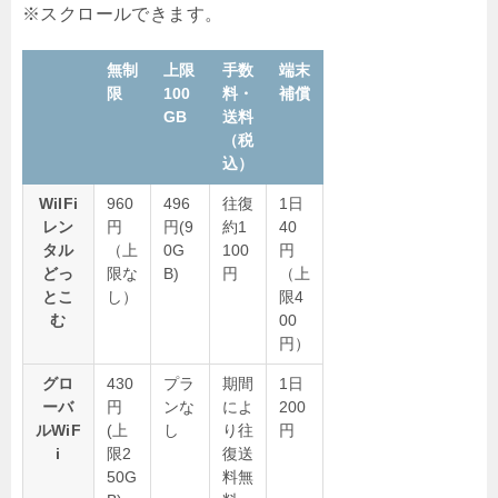
無制
上限
手数
端末
限
100
料・
補償
GB
送料
（税
込）
WiIFi
960
496
往復
1日
レン
円
円(9
約1
40
タル
（上
0G
100
円
どっ
限な
B)
円
（上
とこ
し）
限4
む
00
円）
グロ
430
プラ
期間
1日
ーバ
円
ンな
によ
200
ルWiF
(上
し
り往
円
i
限2
復送
50G
料無