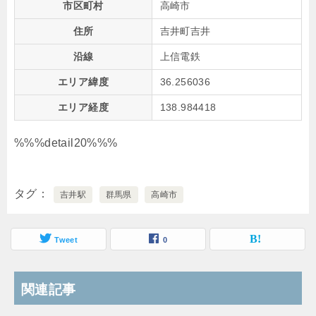
市区町村
高崎市
住所
吉井町吉井
沿線
上信電鉄
エリア緯度
36.256036
エリア経度
138.984418
%%%detail20%%%
タグ
吉井駅
群馬県
高崎市
Tweet
0
関連記事