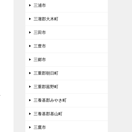
三浦市
三潴郡大木町
三田市
三豊市
三郷市
三重郡朝日町
三重郡菰野町
多
三養基郡みやき町
三養基郡基山町
三鷹市