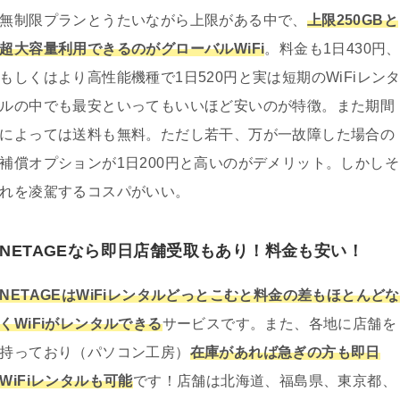
無制限プランとうたいながら上限がある中で、
上限250GBと
超大容量利用できるのがグローバルWiFi
。料金も1日430円
もしくはより高性能機種で1日520円と実は短期のWiFiレン
ルの中でも最安といってもいいほど安いのが特徴。また期間
によっては送料も無料。ただし若干、万が一故障した場合の
補償オプションが1日200円と高いのがデメリット。しかしそ
れを凌駕するコスパがいい。
NETAGEなら即日店舗受取もあり！料金も安い！
NETAGEはWiFiレンタルどっとこむと料金の差もほとんどな
くWiFiがレンタルできる
サービスです。また、各地に店舗を
持っており（パソコン工房）
在庫があれば急ぎの方も即日
WiFiレンタルも可能
です！店舗は北海道、福島県、東京都、