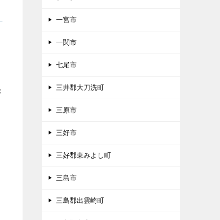
一宮市
ま
一関市
七尾市
三井郡大刀洗町
が
三原市
三好市
三好郡東みよし町
三島市
三島郡出雲崎町