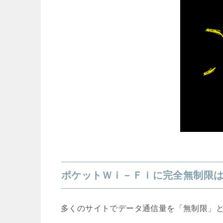
ポケットＷｉ－Ｆｉに完全無制限
多くのサイトでデータ通信量を「無制限」