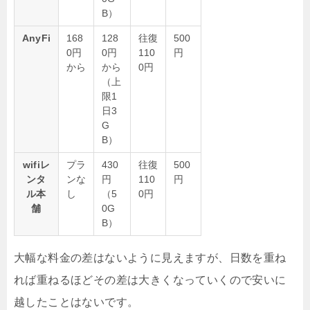
B）
AnyFi
168
128
往復
500
0円
0円
110
円
から
から
0円
（上
限1
日3
G
B）
wifiレ
プラ
430
往復
500
ンタ
ンな
円
110
円
ル本
し
（5
0円
舗
0G
B）
大幅な料金の差はないように見えますが、日数を重ね
れば重ねるほどその差は大きくなっていくので安いに
越したことはないです。