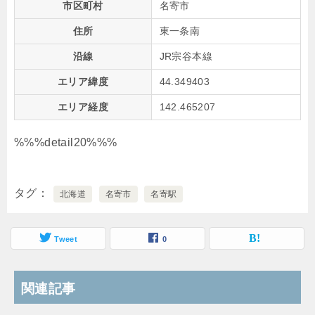
市区町村
名寄市
住所
東一条南
沿線
JR宗谷本線
エリア緯度
44.349403
エリア経度
142.465207
%%%detail20%%%
タグ
北海道
名寄市
名寄駅
Tweet
0
関連記事