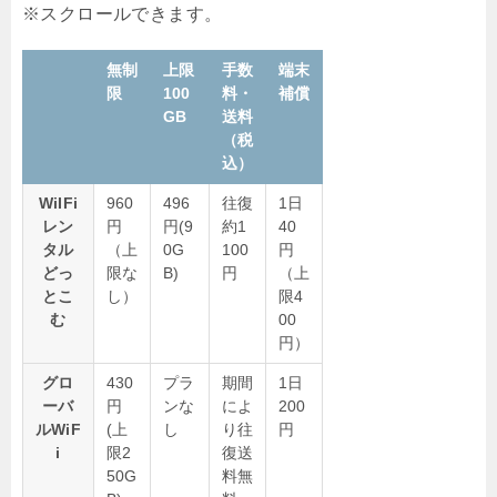
無制
上限
手数
端末
限
100
料・
補償
GB
送料
（税
込）
WiIFi
960
496
往復
1日
レン
円
円(9
約1
40
タル
（上
0G
100
円
どっ
限な
B)
円
（上
とこ
し）
限4
む
00
円）
グロ
430
プラ
期間
1日
ーバ
円
ンな
によ
200
ルWiF
(上
し
り往
円
i
限2
復送
50G
料無