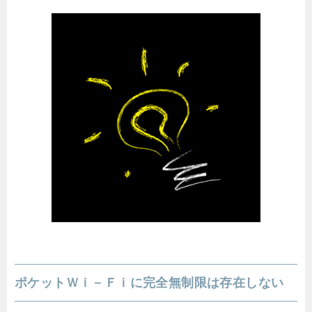
ポケットＷｉ－Ｆｉに完全無制限は存在しない