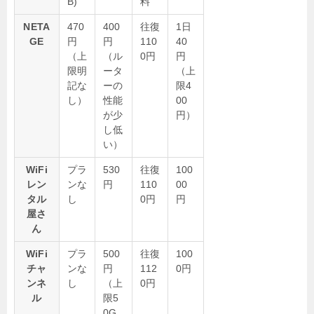
B)
料
NETA
470
400
往復
1日
GE
円
円
110
40
（上
（ル
0円
円
限明
ータ
（上
記な
ーの
限4
し）
性能
00
が少
円）
し低
い）
WiFi
プラ
530
往復
100
レン
ンな
円
110
00
タル
し
0円
円
屋さ
ん
WiFi
プラ
500
往復
100
チャ
ンな
円
112
0円
ンネ
し
（上
0円
ル
限5
0G