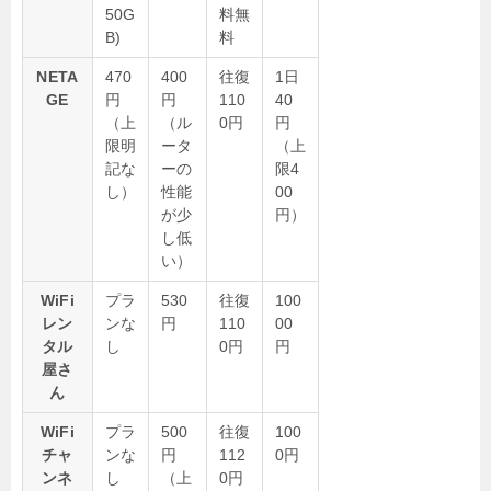
50G
料無
B)
料
NETA
470
400
往復
1日
GE
円
円
110
40
（上
（ル
0円
円
限明
ータ
（上
記な
ーの
限4
し）
性能
00
が少
円）
し低
い）
WiFi
プラ
530
往復
100
レン
ンな
円
110
00
タル
し
0円
円
屋さ
ん
WiFi
プラ
500
往復
100
チャ
ンな
円
112
0円
ンネ
し
（上
0円