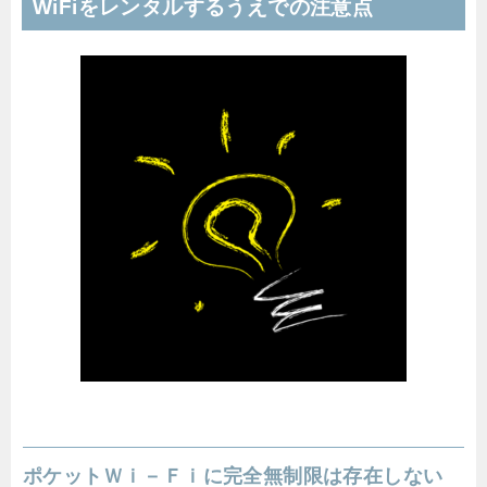
WiFiをレンタルするうえでの注意点
ポケットＷｉ－Ｆｉに完全無制限は存在しない