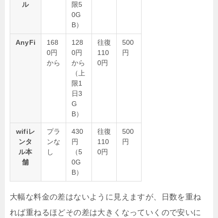
ル
限5
0G
B）
AnyFi
168
128
往復
500
0円
0円
110
円
から
から
0円
（上
限1
日3
G
B）
wifiレ
プラ
430
往復
500
ンタ
ンな
円
110
円
ル本
し
（5
0円
舗
0G
B）
大幅な料金の差はないように見えますが、日数を重ね
れば重ねるほどその差は大きくなっていくので安いに