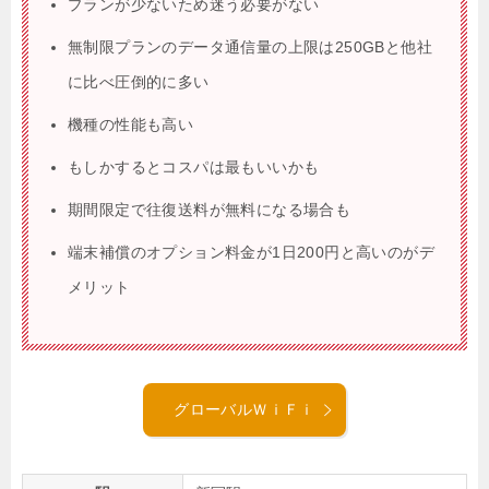
プランが少ないため迷う必要がない
無制限プランのデータ通信量の上限は250GBと他社
に比べ圧倒的に多い
機種の性能も高い
もしかするとコスパは最もいいかも
期間限定で往復送料が無料になる場合も
端末補償のオプション料金が1日200円と高いのがデ
メリット
グローバルＷｉＦｉ