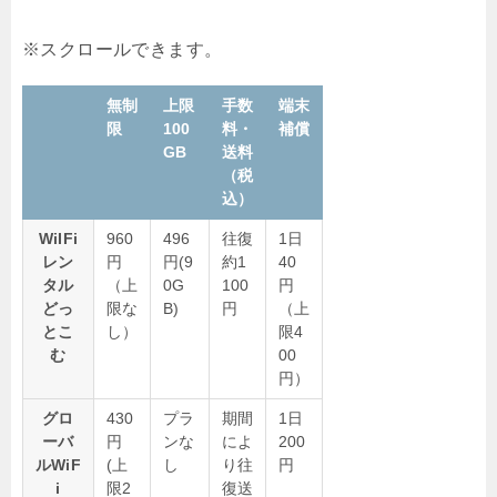
無制
上限
手数
端末
限
100
料・
補償
GB
送料
（税
込）
WiIFi
960
496
往復
1日
レン
円
円(9
約1
40
タル
（上
0G
100
円
どっ
限な
B)
円
（上
とこ
し）
限4
む
00
円）
グロ
430
プラ
期間
1日
ーバ
円
ンな
によ
200
ルWiF
(上
し
り往
円
i
限2
復送