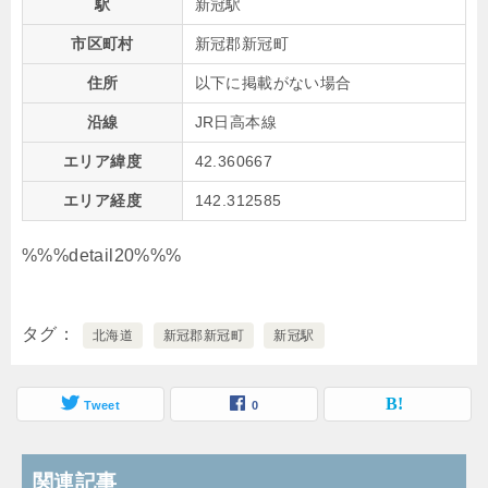
駅
新冠駅
市区町村
新冠郡新冠町
住所
以下に掲載がない場合
沿線
JR日高本線
エリア緯度
42.360667
エリア経度
142.312585
%%%detail20%%%
タグ
北海道
新冠郡新冠町
新冠駅
Tweet
0
関連記事