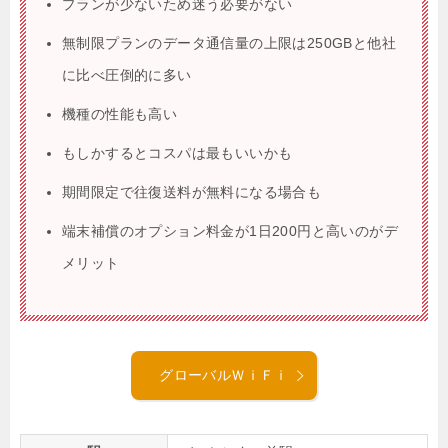
プランが少ないため迷う必要がない
無制限プランのデータ通信量の上限は250GBと他社
に比べ圧倒的に多い
機種の性能も高い
もしかするとコスパは最もいいかも
期間限定で往復送料が無料になる場合も
端末補償のオプション料金が1日200円と高いのがデ
メリット
グローバルＷｉＦｉ