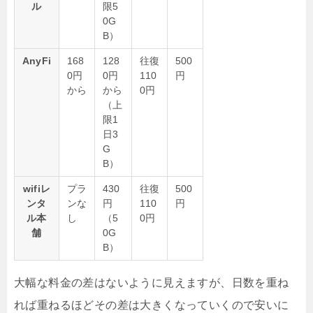
ル
限5
0G
B）
AnyFi
168
128
往復
500
0円
0円
110
円
から
から
0円
（上
限1
日3
G
B）
wifiレ
プラ
430
往復
500
ンタ
ンな
円
110
円
ル本
し
（5
0円
舗
0G
B）
大幅な料金の差はないように見えますが、日数を重ね
れば重ねるほどその差は大きくなっていくので安いに