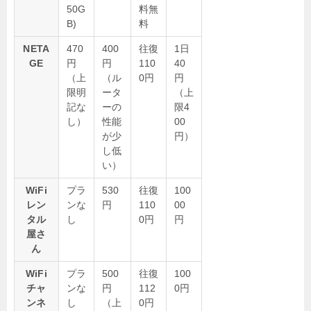
50G
料無
B)
料
NETA
470
400
往復
1日
GE
円
円
110
40
（上
（ル
0円
円
限明
ータ
（上
記な
ーの
限4
し）
性能
00
が少
円）
し低
い）
WiFi
プラ
530
往復
100
レン
ンな
円
110
00
タル
し
0円
円
屋さ
ん
WiFi
プラ
500
往復
100
チャ
ンな
円
112
0円
ンネ
し
（上
0円