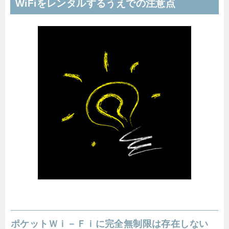
WiFiをレンタルするうえでの注意点
ポケットＷｉ－Ｆｉに完全無制限は存在しない