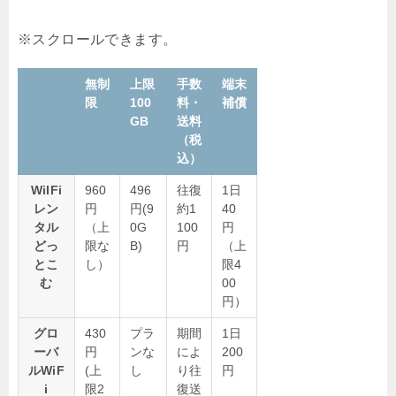
無制
上限
手数
端末
限
100
料・
補償
GB
送料
（税
込）
WiIFi
960
496
往復
1日
レン
円
円(9
約1
40
タル
（上
0G
100
円
どっ
限な
B)
円
（上
とこ
し）
限4
む
00
円）
グロ
430
プラ
期間
1日
ーバ
円
ンな
によ
200
ルWiF
(上
し
り往
円
i
限2
復送