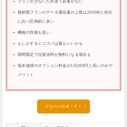
プランが少ないため迷う必要がない
無制限プランのデータ通信量の上限は250GBと他社
に比べ圧倒的に多い
機種の性能も高い
もしかするとコスパは最もいいかも
期間限定で往復送料が無料になる場合も
端末補償のオプション料金が1日200円と高いのがデ
メリット
グローバルＷｉＦｉ