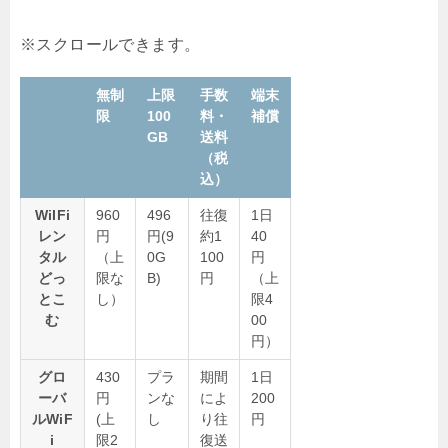
無制
上限
手数
端末
限
100
料・
補償
GB
送料
（税
込）
WiIFi
960
496
往復
1日
レン
円
円(9
約1
40
タル
（上
0G
100
円
どっ
限な
B)
円
（上
とこ
し）
限4
む
00
円）
グロ
430
プラ
期間
1日
ーバ
円
ンな
によ
200
ルWiF
(上
し
り往
円
i
限2
復送