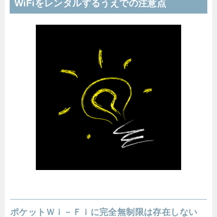
WiFiをレンタルするうえでの注意点
ポケットＷｉ－Ｆｉに完全無制限は存在しない