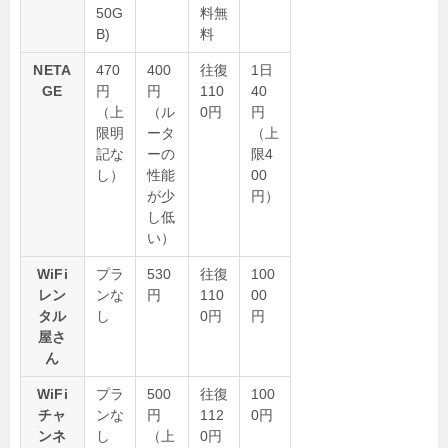
50G
料無
B)
料
NETA
470
400
往復
1日
GE
円
円
110
40
（上
（ル
0円
円
限明
ータ
（上
記な
ーの
限4
し）
性能
00
が少
円）
し低
い）
WiFi
プラ
530
往復
100
レン
ンな
円
110
00
タル
し
0円
円
屋さ
ん
WiFi
プラ
500
往復
100
チャ
ンな
円
112
0円
ンネ
し
（上
0円