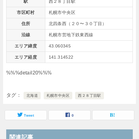
駅
西２８丁目駅
市区町村
札幌市中央区
住所
北四条西（２０〜３０丁目）
沿線
札幌市営地下鉄東西線
エリア緯度
43.060345
エリア経度
141.314522
%%%detail20%%%
タグ
北海道
札幌市中央区
西２８丁目駅
Tweet
0
関連記事