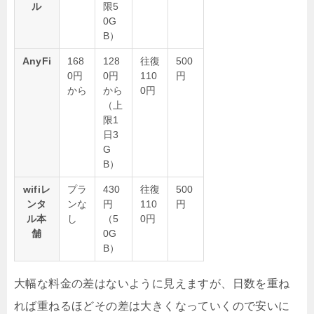
ル
限5
0G
B）
AnyFi
168
128
往復
500
0円
0円
110
円
から
から
0円
（上
限1
日3
G
B）
wifiレ
プラ
430
往復
500
ンタ
ンな
円
110
円
ル本
し
（5
0円
舗
0G
B）
大幅な料金の差はないように見えますが、日数を重ね
れば重ねるほどその差は大きくなっていくので安いに