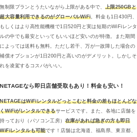
無制限プランとうたいながら上限がある中で、
上限250GBと
超大容量利用できるのがグローバルWiFi
。料金も1日430円
もしくはより高性能機種で1日520円と実は短期のWiFiレン
ルの中でも最安といってもいいほど安いのが特徴。また期間
によっては送料も無料。ただし若干、万が一故障した場合の
補償オプションが1日200円と高いのがデメリット。しかしそ
れを凌駕するコスパがいい。
NETAGEなら即日店舗受取もあり！料金も安い！
NETAGEはWiFiレンタルどっとこむと料金の差もほとんどな
くWiFiがレンタルできる
サービスです。また、各地に店舗を
持っており（パソコン工房）
在庫があれば急ぎの方も即日
WiFiレンタルも可能
です！店舗は北海道、福島県、東京都、