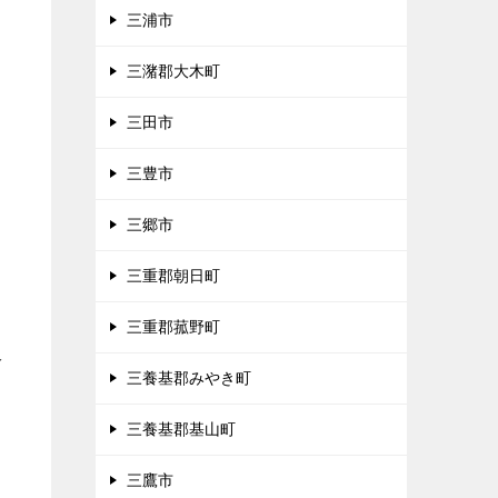
三浦市
三潴郡大木町
三田市
三豊市
三郷市
三重郡朝日町
三重郡菰野町
多
三養基郡みやき町
三養基郡基山町
三鷹市