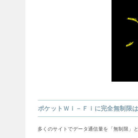
ポケットＷｉ－Ｆｉに完全無制限
多くのサイトでデータ通信量を「無制限」