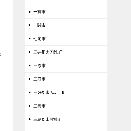
一宮市
ま
一関市
七尾市
三井郡大刀洗町
が
三原市
三好市
三好郡東みよし町
三島市
三島郡出雲崎町