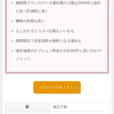
無制限プランのデータ通信量の上限は250GBと他社
に比べ圧倒的に多い
機種の性能も高い
もしかするとコスパは最もいいかも
期間限定で往復送料が無料になる場合も
端末補償のオプション料金が1日200円と高いのがデ
メリット
グローバルＷｉＦｉ
駅
南石下駅