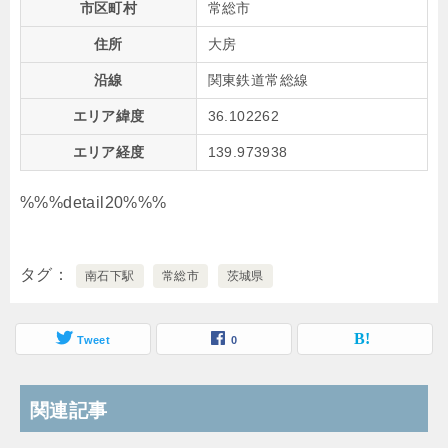
市区町村
常総市
住所
大房
沿線
関東鉄道常総線
エリア緯度
36.102262
エリア経度
139.973938
%%%detail20%%%
タグ
南石下駅
常総市
茨城県
Tweet
0
関連記事