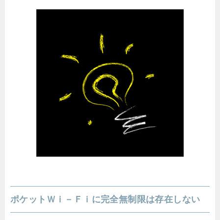
ポケットＷｉ－Ｆｉに完全無制限は存在しない