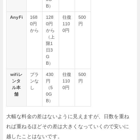
B）
AnyFi
168
128
往復
500
0円
0円
110
円
から
から
0円
（上
限1
日3
G
B）
wifiレ
プラ
430
往復
500
ンタ
ンな
円
110
円
ル本
し
（5
0円
舗
0G
B）
大幅な料金の差はないように見えますが、日数を重ね
れば重ねるほどその差は大きくなっていくので安いに
越したことはないです。