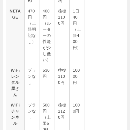
B)
料
NETA
470
400
往復
1日
GE
円
円
110
40
（上
（ル
0円
円
限明
ータ
（上
記な
ーの
限4
し）
性能
00
が少
円）
し低
い）
WiFi
プラ
530
往復
100
レン
ンな
円
110
00
タル
し
0円
円
屋さ
ん
WiFi
プラ
500
往復
100
チャ
ンな
円
112
0円
ンネ
し
（上
0円
ル
限5
0G