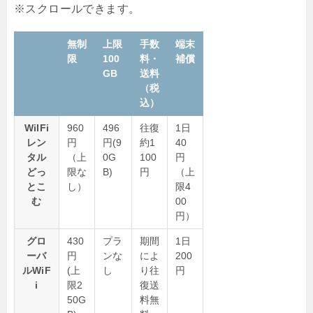
無制
上限
手数
端末
限
100
料・
補償
GB
送料
（税
込）
WiIFi
960
496
往復
1日
レン
円
円(9
約1
40
タル
（上
0G
100
円
どっ
限な
B)
円
（上
とこ
し）
限4
む
00
円）
グロ
430
プラ
期間
1日
ーバ
円
ンな
によ
200
ルWiF
(上
し
り往
円
i
限2
復送
50G
料無