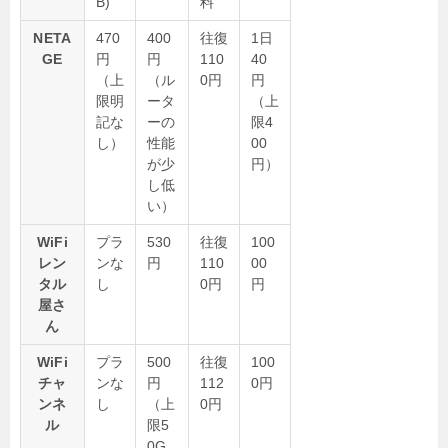
B)
料
NETA
470
400
往復
1日
GE
円
円
110
40
（上
（ル
0円
円
限明
ータ
（上
記な
ーの
限4
し）
性能
00
が少
円）
し低
い）
WiFi
プラ
530
往復
100
レン
ンな
円
110
00
タル
し
0円
円
屋さ
ん
WiFi
プラ
500
往復
100
チャ
ンな
円
112
0円
ンネ
し
（上
0円
ル
限5
0G