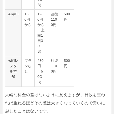
B）
AnyFi
168
128
往復
500
0円
0円
110
円
から
から
0円
（上
限1
日3
G
B）
wifiレ
プラ
430
往復
500
ンタ
ンな
円
110
円
ル本
し
（5
0円
舗
0G
B）
大幅な料金の差はないように見えますが、日数を重ね
れば重ねるほどその差は大きくなっていくので安いに
越したことはないです。