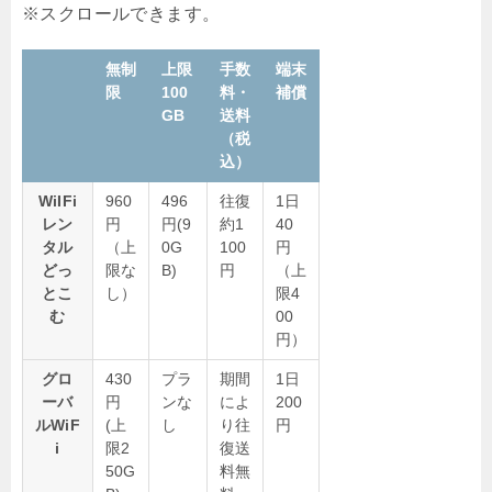
無制
上限
手数
端末
限
100
料・
補償
GB
送料
（税
込）
WiIFi
960
496
往復
1日
レン
円
円(9
約1
40
タル
（上
0G
100
円
どっ
限な
B)
円
（上
とこ
し）
限4
む
00
円）
グロ
430
プラ
期間
1日
ーバ
円
ンな
によ
200
ルWiF
(上
し
り往
円
i
限2
復送
50G
料無