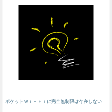
ポケットＷｉ－Ｆｉに完全無制限は存在しない