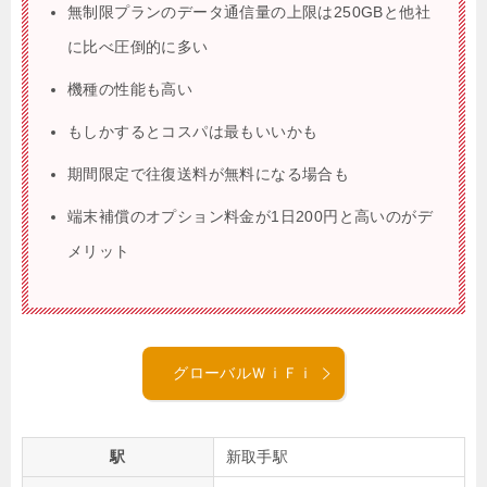
無制限プランのデータ通信量の上限は250GBと他社
に比べ圧倒的に多い
機種の性能も高い
もしかするとコスパは最もいいかも
期間限定で往復送料が無料になる場合も
端末補償のオプション料金が1日200円と高いのがデ
メリット
グローバルＷｉＦｉ
駅
新取手駅