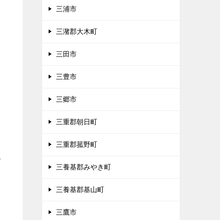
三浦市
三潴郡大木町
三田市
三豊市
三郷市
三重郡朝日町
三重郡菰野町
多
三養基郡みやき町
三養基郡基山町
三鷹市