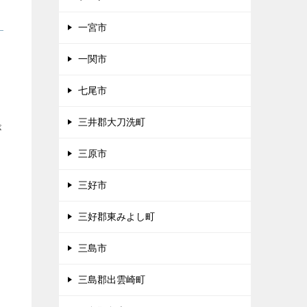
一宮市
ま
一関市
七尾市
三井郡大刀洗町
が
三原市
三好市
三好郡東みよし町
三島市
三島郡出雲崎町