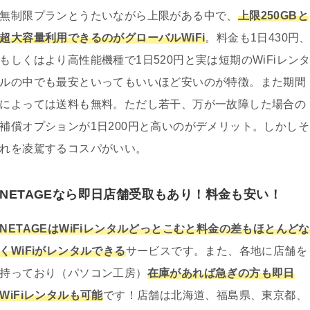
無制限プランとうたいながら上限がある中で、
上限250GBと
超大容量利用できるのがグローバルWiFi
。料金も1日430円
もしくはより高性能機種で1日520円と実は短期のWiFiレン
ルの中でも最安といってもいいほど安いのが特徴。また期間
によっては送料も無料。ただし若干、万が一故障した場合の
補償オプションが1日200円と高いのがデメリット。しかしそ
れを凌駕するコスパがいい。
NETAGEなら即日店舗受取もあり！料金も安い！
NETAGEはWiFiレンタルどっとこむと料金の差もほとんどな
くWiFiがレンタルできる
サービスです。また、各地に店舗を
持っており（パソコン工房）
在庫があれば急ぎの方も即日
WiFiレンタルも可能
です！店舗は北海道、福島県、東京都、