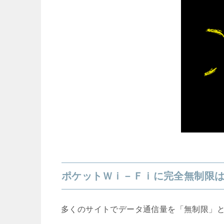
ポケットＷｉ－Ｆｉに完全無制限
多くのサイトでデータ通信量を「無制限」