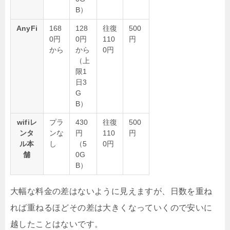
B）
AnyFi
168
128
往復
500
0円
0円
110
円
から
から
0円
（上
限1
日3
G
B）
wifiレ
プラ
430
往復
500
ンタ
ンな
円
110
円
ル本
し
（5
0円
舗
0G
B）
大幅な料金の差はないように見えますが、日数を重ね
れば重ねるほどその差は大きくなっていくので安いに
越したことはないです。