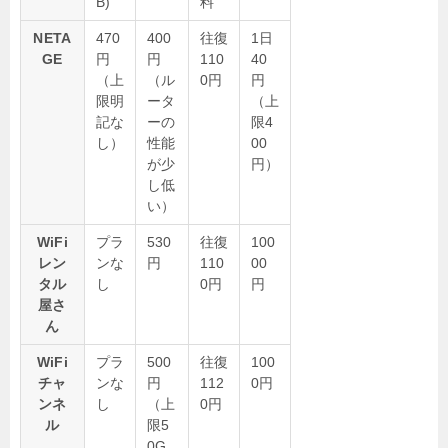
B)
料
NETA
470
400
往復
1日
GE
円
円
110
40
（上
（ル
0円
円
限明
ータ
（上
記な
ーの
限4
し）
性能
00
が少
円）
し低
い）
WiFi
プラ
530
往復
100
レン
ンな
円
110
00
タル
し
0円
円
屋さ
ん
WiFi
プラ
500
往復
100
チャ
ンな
円
112
0円
ンネ
し
（上
0円
ル
限5
0G