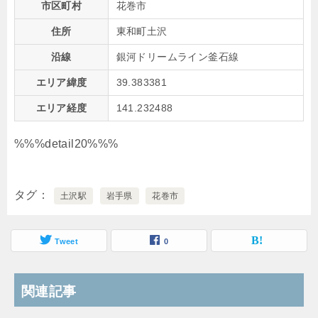
市区町村
花巻市
住所
東和町土沢
沿線
銀河ドリームライン釜石線
エリア緯度
39.383381
エリア経度
141.232488
%%%detail20%%%
タグ
土沢駅
岩手県
花巻市
Tweet
0
関連記事