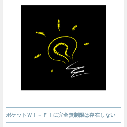
ポケットＷｉ－Ｆｉに完全無制限は存在しない