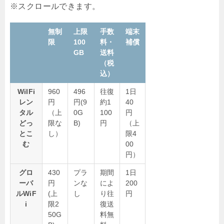
無制
上限
手数
端末
限
100
料・
補償
GB
送料
（税
込）
WiIFi
960
496
往復
1日
レン
円
円(9
約1
40
タル
（上
0G
100
円
どっ
限な
B)
円
（上
とこ
し）
限4
む
00
円）
グロ
430
プラ
期間
1日
ーバ
円
ンな
によ
200
ルWiF
(上
し
り往
円
i
限2
復送
50G
料無