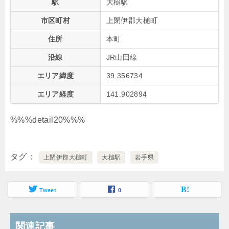
駅
大槌駅
市区町村
上閉伊郡大槌町
住所
本町
沿線
JR山田線
エリア緯度
39.356734
エリア経度
141.902894
%%%detail20%%%
タグ
上閉伊郡大槌町
大槌駅
岩手県
Tweet
0
関連記事