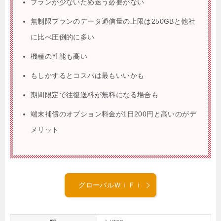
プランが少ないため迷う必要がない
無制限プランのデータ通信量の上限は250GBと他社
に比べ圧倒的に多い
機種の性能も高い
もしかするとコスパは最もいいかも
期間限定で往復送料が無料になる場合も
端末補償のオプション料金が1日200円と高いのがデ
メリット
グローバルＷｉＦｉ