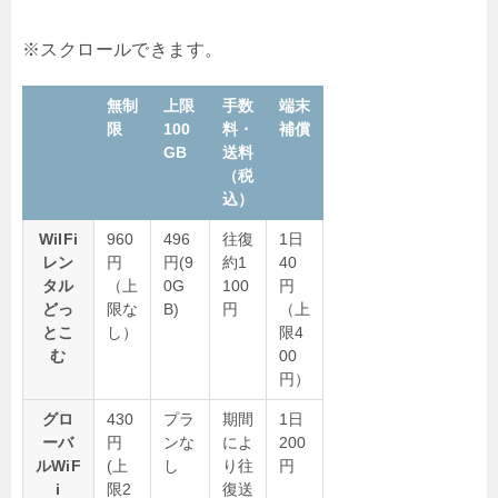
無制
上限
手数
端末
限
100
料・
補償
GB
送料
（税
込）
WiIFi
960
496
往復
1日
レン
円
円(9
約1
40
タル
（上
0G
100
円
どっ
限な
B)
円
（上
とこ
し）
限4
む
00
円）
グロ
430
プラ
期間
1日
ーバ
円
ンな
によ
200
ルWiF
(上
し
り往
円
i
限2
復送