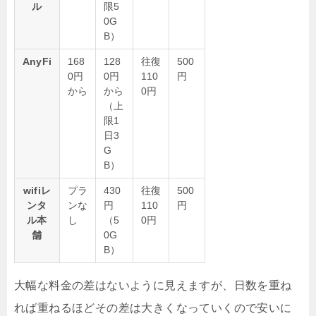
ル
限5
0G
B）
AnyFi
168
128
往復
500
0円
0円
110
円
から
から
0円
（上
限1
日3
G
B）
wifiレ
プラ
430
往復
500
ンタ
ンな
円
110
円
ル本
し
（5
0円
舗
0G
B）
大幅な料金の差はないように見えますが、日数を重ね
れば重ねるほどその差は大きくなっていくので安いに