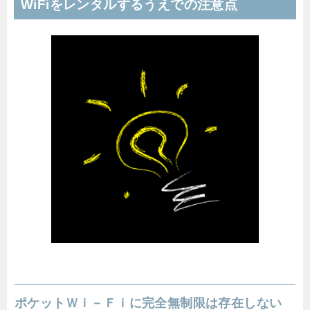
WiFiをレンタルするうえでの注意点
ポケットＷｉ－Ｆｉに完全無制限は存在しない