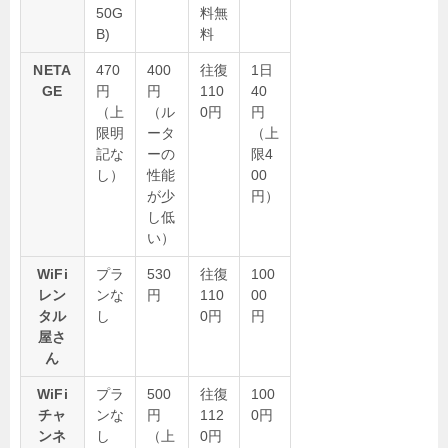
50G
料無
B)
料
NETA
470
400
往復
1日
GE
円
円
110
40
（上
（ル
0円
円
限明
ータ
（上
記な
ーの
限4
し）
性能
00
が少
円）
し低
い）
WiFi
プラ
530
往復
100
レン
ンな
円
110
00
タル
し
0円
円
屋さ
ん
WiFi
プラ
500
往復
100
チャ
ンな
円
112
0円
ンネ
し
（上
0円