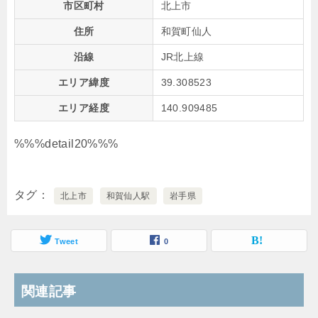
市区町村
北上市
住所
和賀町仙人
沿線
JR北上線
エリア緯度
39.308523
エリア経度
140.909485
%%%detail20%%%
タグ
北上市
和賀仙人駅
岩手県
Tweet
0
関連記事