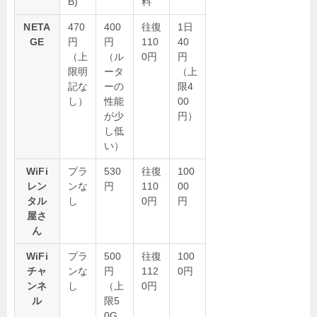
B)
料
NETA
470
400
往復
1日
GE
円
円
110
40
（上
（ル
0円
円
限明
ータ
（上
記な
ーの
限4
し）
性能
00
が少
円）
し低
い）
WiFi
プラ
530
往復
100
レン
ンな
円
110
00
タル
し
0円
円
屋さ
ん
WiFi
プラ
500
往復
100
チャ
ンな
円
112
0円
ンネ
し
（上
0円
ル
限5
0G