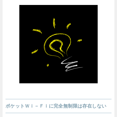
ポケットＷｉ－Ｆｉに完全無制限は存在しない