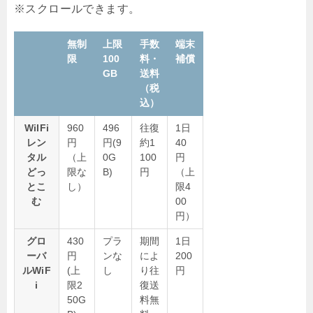
無制
上限
手数
端末
限
100
料・
補償
GB
送料
（税
込）
WiIFi
960
496
往復
1日
レン
円
円(9
約1
40
タル
（上
0G
100
円
どっ
限な
B)
円
（上
とこ
し）
限4
む
00
円）
グロ
430
プラ
期間
1日
ーバ
円
ンな
によ
200
ルWiF
(上
し
り往
円
i
限2
復送
50G
料無