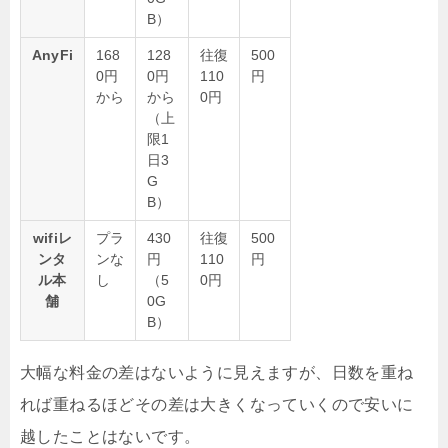
B）
AnyFi
168
128
往復
500
0円
0円
110
円
から
から
0円
（上
限1
日3
G
B）
wifiレ
プラ
430
往復
500
ンタ
ンな
円
110
円
ル本
し
（5
0円
舗
0G
B）
大幅な料金の差はないように見えますが、日数を重ね
れば重ねるほどその差は大きくなっていくので安いに
越したことはないです。