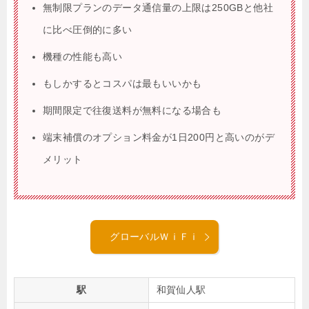
無制限プランのデータ通信量の上限は250GBと他社
に比べ圧倒的に多い
機種の性能も高い
もしかするとコスパは最もいいかも
期間限定で往復送料が無料になる場合も
端末補償のオプション料金が1日200円と高いのがデ
メリット
グローバルＷｉＦｉ
駅
和賀仙人駅