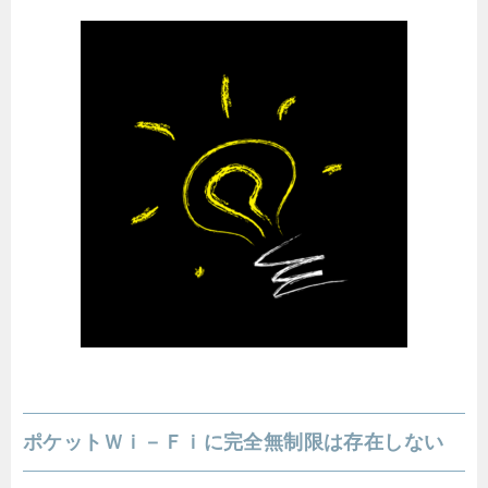
ポケットＷｉ－Ｆｉに完全無制限は存在しない