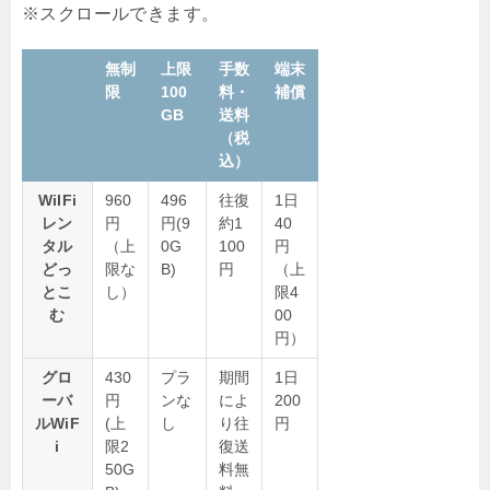
無制
上限
手数
端末
限
100
料・
補償
GB
送料
（税
込）
WiIFi
960
496
往復
1日
レン
円
円(9
約1
40
タル
（上
0G
100
円
どっ
限な
B)
円
（上
とこ
し）
限4
む
00
円）
グロ
430
プラ
期間
1日
ーバ
円
ンな
によ
200
ルWiF
(上
し
り往
円
i
限2
復送
50G
料無