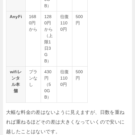
B）
AnyFi
168
128
往復
500
0円
0円
110
円
から
から
0円
（上
限1
日3
G
B）
wifiレ
プラ
430
往復
500
ンタ
ンな
円
110
円
ル本
し
（5
0円
舗
0G
B）
大幅な料金の差はないように見えますが、日数を重ね
れば重ねるほどその差は大きくなっていくので安いに
越したことはないです。