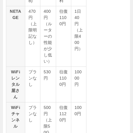
B)
料
NETA
470
400
往復
1日
GE
円
円
110
40
（上
（ル
0円
円
限明
ータ
（上
記な
ーの
限4
し）
性能
00
が少
円）
し低
い）
WiFi
プラ
530
往復
100
レン
ンな
円
110
00
タル
し
0円
円
屋さ
ん
WiFi
プラ
500
往復
100
チャ
ンな
円
112
0円
ンネ
し
（上
0円
ル
限5
0G