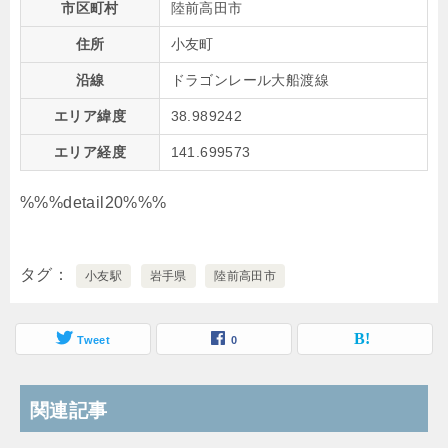
市区町村
陸前高田市
住所
小友町
沿線
ドラゴンレール大船渡線
エリア緯度
38.989242
エリア経度
141.699573
%%%detail20%%%
タグ
小友駅
岩手県
陸前高田市
Tweet
0
関連記事