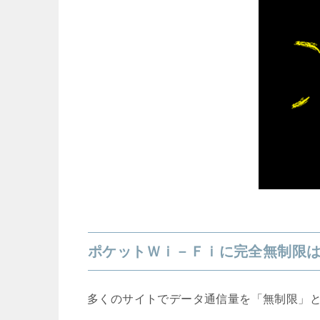
ポケットＷｉ－Ｆｉに完全無制限
多くのサイトでデータ通信量を「無制限」