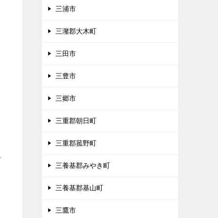
三浦市
三潴郡大木町
三田市
三豊市
三郷市
三重郡朝日町
三重郡菰野町
多
三養基郡みやき町
三養基郡基山町
三鷹市