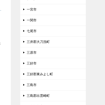
一宮市
ま
一関市
七尾市
三井郡大刀洗町
が
三原市
三好市
三好郡東みよし町
三島市
三島郡出雲崎町