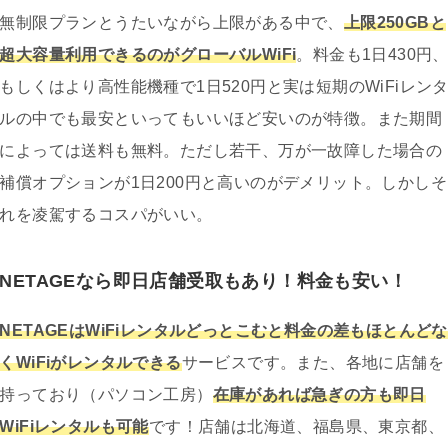
無制限プランとうたいながら上限がある中で、
上限250GBと
超大容量利用できるのがグローバルWiFi
。料金も1日430円
もしくはより高性能機種で1日520円と実は短期のWiFiレン
ルの中でも最安といってもいいほど安いのが特徴。また期間
によっては送料も無料。ただし若干、万が一故障した場合の
補償オプションが1日200円と高いのがデメリット。しかしそ
れを凌駕するコスパがいい。
NETAGEなら即日店舗受取もあり！料金も安い！
NETAGEはWiFiレンタルどっとこむと料金の差もほとんどな
くWiFiがレンタルできる
サービスです。また、各地に店舗を
持っており（パソコン工房）
在庫があれば急ぎの方も即日
WiFiレンタルも可能
です！店舗は北海道、福島県、東京都、