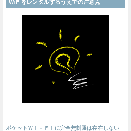
WiFiをレンタルするうえでの注意点
ポケットＷｉ－Ｆｉに完全無制限は存在しない