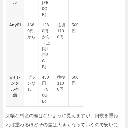
ル
限5
0G
B）
AnyFi
168
128
往復
500
0円
0円
110
円
から
から
0円
（上
限1
日3
G
B）
wifiレ
プラ
430
往復
500
ンタ
ンな
円
110
円
ル本
し
（5
0円
舗
0G
B）
大幅な料金の差はないように見えますが、日数を重ね
れば重ねるほどその差は大きくなっていくので安いに