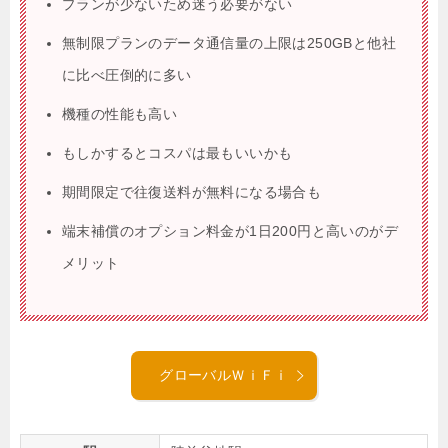
プランが少ないため迷う必要がない
無制限プランのデータ通信量の上限は250GBと他社
に比べ圧倒的に多い
機種の性能も高い
もしかするとコスパは最もいいかも
期間限定で往復送料が無料になる場合も
端末補償のオプション料金が1日200円と高いのがデ
メリット
グローバルＷｉＦｉ