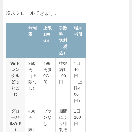
無制
上限
手数
端末
限
100
料・
補償
GB
送料
（税
込）
WiIFi
960
496
往復
1日
レン
円
円(9
約1
40
タル
（上
0G
100
円
どっ
限な
B)
円
（上
とこ
し）
限4
む
00
円）
グロ
430
プラ
期間
1日
ーバ
円
ンな
によ
200
ルWiF
(上
し
り往
円
i
限2
復送