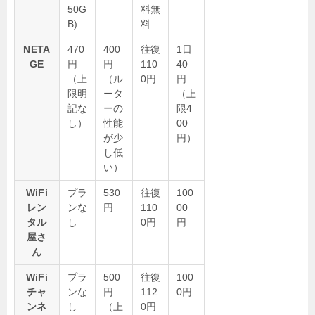
50G
料無
B)
料
NETA
470
400
往復
1日
GE
円
円
110
40
（上
（ル
0円
円
限明
ータ
（上
記な
ーの
限4
し）
性能
00
が少
円）
し低
い）
WiFi
プラ
530
往復
100
レン
ンな
円
110
00
タル
し
0円
円
屋さ
ん
WiFi
プラ
500
往復
100
チャ
ンな
円
112
0円
ンネ
し
（上
0円