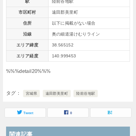
駅
陸前谷地駅
市区町村
遠田郡美里町
住所
以下に掲載がない場合
沿線
奥の細道湯けむりライン
エリア緯度
38.565152
エリア経度
140.999453
%%%detail20%%%
タグ
宮城県
遠田郡美里町
陸前谷地駅
Tweet
0
関連記事