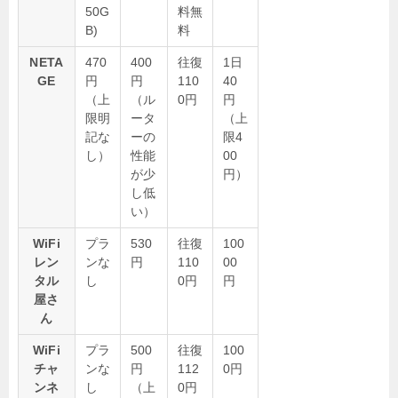
50G
料無
B)
料
NETA
470
400
往復
1日
GE
円
円
110
40
（上
（ル
0円
円
限明
ータ
（上
記な
ーの
限4
し）
性能
00
が少
円）
し低
い）
WiFi
プラ
530
往復
100
レン
ンな
円
110
00
タル
し
0円
円
屋さ
ん
WiFi
プラ
500
往復
100
チャ
ンな
円
112
0円
ンネ
し
（上
0円