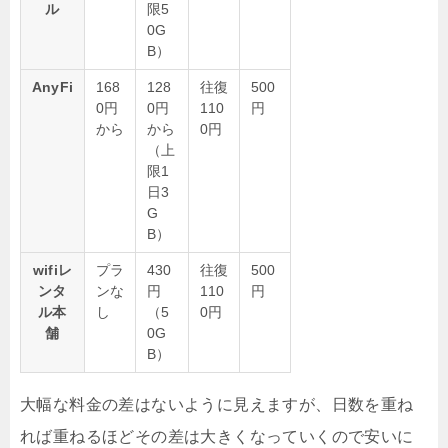
ル
限5
0G
B）
AnyFi
168
128
往復
500
0円
0円
110
円
から
から
0円
（上
限1
日3
G
B）
wifiレ
プラ
430
往復
500
ンタ
ンな
円
110
円
ル本
し
（5
0円
舗
0G
B）
大幅な料金の差はないように見えますが、日数を重ね
れば重ねるほどその差は大きくなっていくので安いに