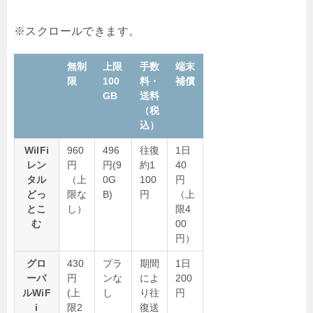
無制
上限
手数
端末
限
100
料・
補償
GB
送料
（税
込）
WiIFi
960
496
往復
1日
レン
円
円(9
約1
40
タル
（上
0G
100
円
どっ
限な
B)
円
（上
とこ
し）
限4
む
00
円）
グロ
430
プラ
期間
1日
ーバ
円
ンな
によ
200
ルWiF
(上
し
り往
円
i
限2
復送