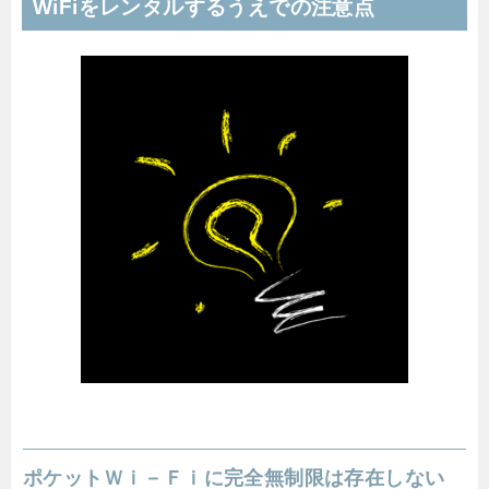
WiFiをレンタルするうえでの注意点
ポケットＷｉ－Ｆｉに完全無制限は存在しない