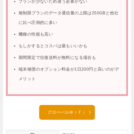
プランが少ないため迷う必要がない
無制限プランのデータ通信量の上限は250GBと他社
に比べ圧倒的に多い
機種の性能も高い
もしかするとコスパは最もいいかも
期間限定で往復送料が無料になる場合も
端末補償のオプション料金が1日200円と高いのがデ
メリット
グローバルＷｉＦｉ