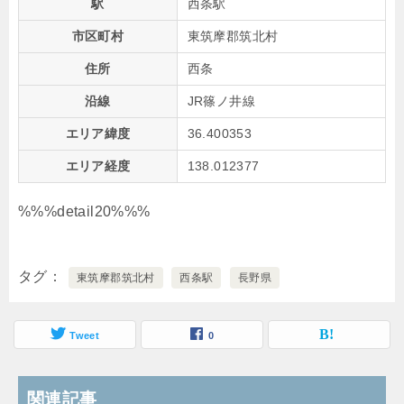
駅
西条駅
市区町村
東筑摩郡筑北村
住所
西条
沿線
JR篠ノ井線
エリア緯度
36.400353
エリア経度
138.012377
%%%detail20%%%
タグ
東筑摩郡筑北村
西条駅
長野県
Tweet
0
関連記事