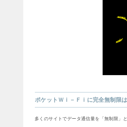
ポケットＷｉ－Ｆｉに完全無制限
多くのサイトでデータ通信量を「無制限」