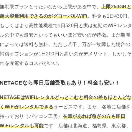
無制限プランとうたいながら上限がある中で、
上限250GBと
超大容量利用できるのがグローバルWiFi
。料金も1日430円
もしくはより高性能機種で1日520円と実は短期のWiFiレン
ルの中でも最安といってもいいほど安いのが特徴。また期間
によっては送料も無料。ただし若干、万が一故障した場合の
補償オプションが1日200円と高いのがデメリット。しかしそ
れを凌駕するコスパがいい。
NETAGEなら即日店舗受取もあり！料金も安い！
NETAGEはWiFiレンタルどっとこむと料金の差もほとんどな
くWiFiがレンタルできる
サービスです。また、各地に店舗を
持っており（パソコン工房）
在庫があれば急ぎの方も即日
WiFiレンタルも可能
です！店舗は北海道、福島県、東京都、