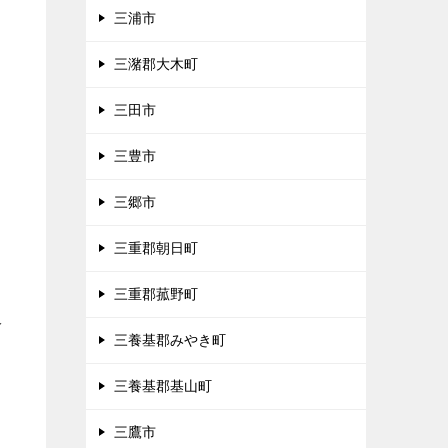
三浦市
三潴郡大木町
三田市
三豊市
三郷市
三重郡朝日町
三重郡菰野町
多
三養基郡みやき町
三養基郡基山町
三鷹市