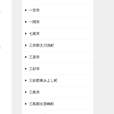
一宮市
ま
一関市
七尾市
三井郡大刀洗町
が
三原市
三好市
三好郡東みよし町
三島市
三島郡出雲崎町