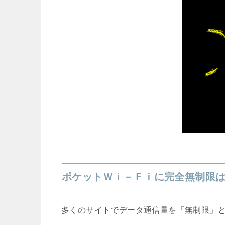
ポケットＷｉ－Ｆｉに完全無制限
多くのサイトでデータ通信量を「無制限」