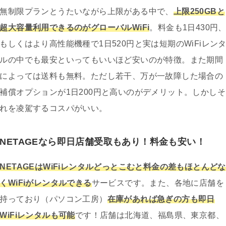
無制限プランとうたいながら上限がある中で、
上限250GBと
超大容量利用できるのがグローバルWiFi
。料金も1日430円
もしくはより高性能機種で1日520円と実は短期のWiFiレン
ルの中でも最安といってもいいほど安いのが特徴。また期間
によっては送料も無料。ただし若干、万が一故障した場合の
補償オプションが1日200円と高いのがデメリット。しかしそ
れを凌駕するコスパがいい。
NETAGEなら即日店舗受取もあり！料金も安い！
NETAGEはWiFiレンタルどっとこむと料金の差もほとんどな
くWiFiがレンタルできる
サービスです。また、各地に店舗を
持っており（パソコン工房）
在庫があれば急ぎの方も即日
WiFiレンタルも可能
です！店舗は北海道、福島県、東京都、