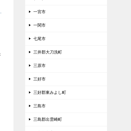
一宮市
ま
一関市
七尾市
三井郡大刀洗町
が
三原市
三好市
三好郡東みよし町
三島市
三島郡出雲崎町