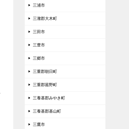
三浦市
三潴郡大木町
三田市
三豊市
三郷市
三重郡朝日町
三重郡菰野町
多
三養基郡みやき町
三養基郡基山町
三鷹市