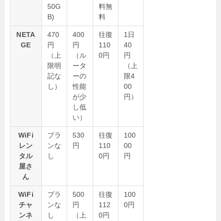
50G
料無
B)
料
NETA
470
400
往復
1日
GE
円
円
110
40
（上
（ル
0円
円
限明
ータ
（上
記な
ーの
限4
し）
性能
00
が少
円）
し低
い）
WiFi
プラ
530
往復
100
レン
ンな
円
110
00
タル
し
0円
円
屋さ
ん
WiFi
プラ
500
往復
100
チャ
ンな
円
112
0円
ンネ
し
（上
0円