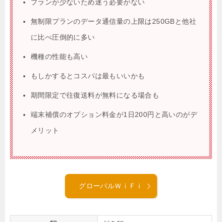
プランが少ないため迷う必要がない
無制限プランのデータ通信量の上限は250GBと他社
に比べ圧倒的に多い
機種の性能も高い
もしかするとコスパは最もいいかも
期間限定で往復送料が無料になる場合も
端末補償のオプション料金が1日200円と高いのがデ
メリット
グローバルＷｉＦｉ