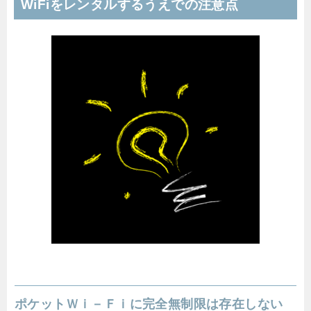
WiFiをレンタルするうえでの注意点
ポケットＷｉ－Ｆｉに完全無制限は存在しない