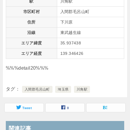
駅
川角駅
市区町村
入間郡毛呂山町
住所
下川原
沿線
東武越生線
エリア緯度
35.937438
エリア経度
139.346426
%%%detail20%%%
タグ
入間郡毛呂山町
埼玉県
川角駅
Tweet
0
関連記事