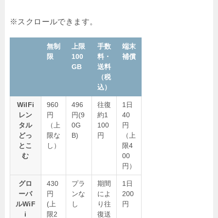
無制
上限
手数
端末
限
100
料・
補償
GB
送料
（税
込）
WiIFi
960
496
往復
1日
レン
円
円(9
約1
40
タル
（上
0G
100
円
どっ
限な
B)
円
（上
とこ
し）
限4
む
00
円）
グロ
430
プラ
期間
1日
ーバ
円
ンな
によ
200
ルWiF
(上
し
り往
円
i
限2
復送