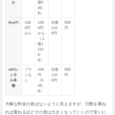
ル
限5
0G
B）
AnyFi
168
128
往復
500
0円
0円
110
円
から
から
0円
（上
限1
日3
G
B）
wifiレ
プラ
430
往復
500
ンタ
ンな
円
110
円
ル本
し
（5
0円
舗
0G
B）
大幅な料金の差はないように見えますが、日数を重ね
れば重ねるほどその差は大きくなっていくので安いに