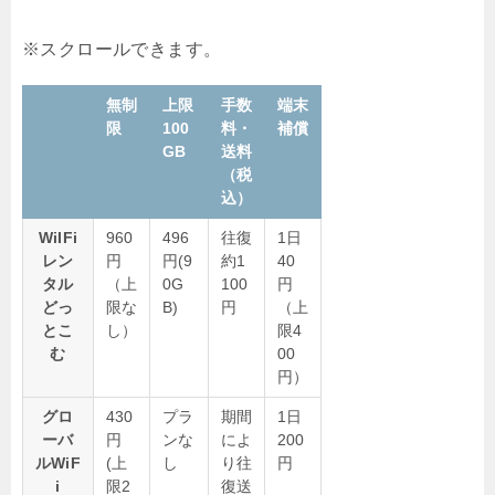
無制
上限
手数
端末
限
100
料・
補償
GB
送料
（税
込）
WiIFi
960
496
往復
1日
レン
円
円(9
約1
40
タル
（上
0G
100
円
どっ
限な
B)
円
（上
とこ
し）
限4
む
00
円）
グロ
430
プラ
期間
1日
ーバ
円
ンな
によ
200
ルWiF
(上
し
り往
円
i
限2
復送