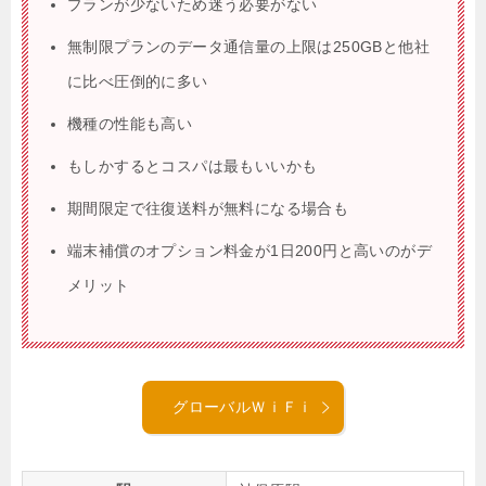
プランが少ないため迷う必要がない
無制限プランのデータ通信量の上限は250GBと他社
に比べ圧倒的に多い
機種の性能も高い
もしかするとコスパは最もいいかも
期間限定で往復送料が無料になる場合も
端末補償のオプション料金が1日200円と高いのがデ
メリット
グローバルＷｉＦｉ