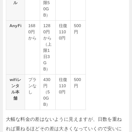
ル
限5
0G
B）
AnyFi
168
128
往復
500
0円
0円
110
円
から
から
0円
（上
限1
日3
G
B）
wifiレ
プラ
430
往復
500
ンタ
ンな
円
110
円
ル本
し
（5
0円
舗
0G
B）
大幅な料金の差はないように見えますが、日数を重ね
れば重ねるほどその差は大きくなっていくので安いに