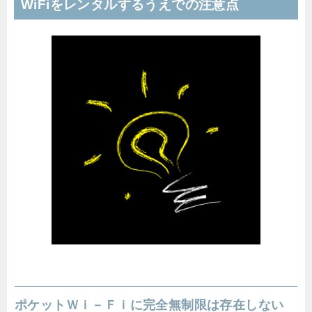
WiFiをレンタルするうえでの注意点
ポケットＷｉ－Ｆｉに完全無制限は存在しない