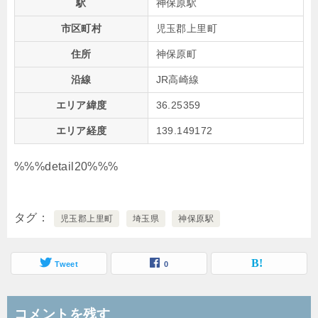
駅
神保原駅
市区町村
児玉郡上里町
住所
神保原町
沿線
JR高崎線
エリア緯度
36.25359
エリア経度
139.149172
%%%detail20%%%
タグ
児玉郡上里町
埼玉県
神保原駅
Tweet
0
コメントを残す