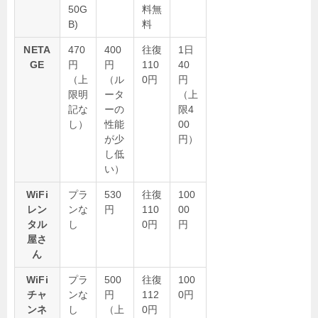
50G
料無
B)
料
NETA
470
400
往復
1日
GE
円
円
110
40
（上
（ル
0円
円
限明
ータ
（上
記な
ーの
限4
し）
性能
00
が少
円）
し低
い）
WiFi
プラ
530
往復
100
レン
ンな
円
110
00
タル
し
0円
円
屋さ
ん
WiFi
プラ
500
往復
100
チャ
ンな
円
112
0円
ンネ
し
（上
0円