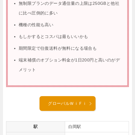
無制限プランのデータ通信量の上限は250GBと他社
に比べ圧倒的に多い
機種の性能も高い
もしかするとコスパは最もいいかも
期間限定で往復送料が無料になる場合も
端末補償のオプション料金が1日200円と高いのがデ
メリット
グローバルＷｉＦｉ
駅
白岡駅