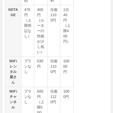
B)
料
NETA
470
400
往復
1日
GE
円
円
110
40
（上
（ル
0円
円
限明
ータ
（上
記な
ーの
限4
し）
性能
00
が少
円）
し低
い）
WiFi
プラ
530
往復
100
レン
ンな
円
110
00
タル
し
0円
円
屋さ
ん
WiFi
プラ
500
往復
100
チャ
ンな
円
112
0円
ンネ
し
（上
0円
ル
限5
0G