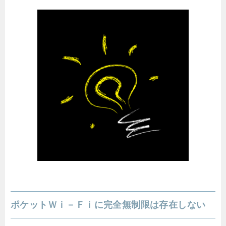
ポケットＷｉ－Ｆｉに完全無制限は存在しない