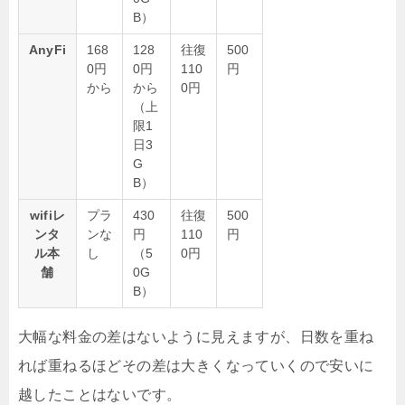
B）
AnyFi
168
128
往復
500
0円
0円
110
円
から
から
0円
（上
限1
日3
G
B）
wifiレ
プラ
430
往復
500
ンタ
ンな
円
110
円
ル本
し
（5
0円
舗
0G
B）
大幅な料金の差はないように見えますが、日数を重ね
れば重ねるほどその差は大きくなっていくので安いに
越したことはないです。