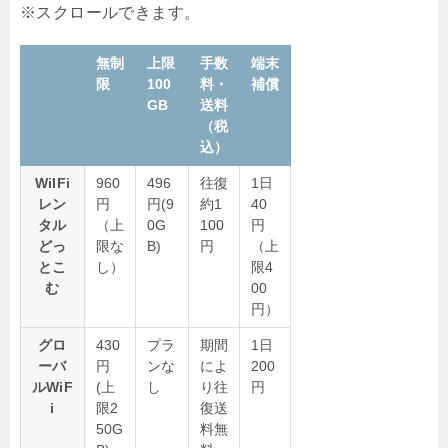
無制
上限
手数
端末
限
100
料・
補償
GB
送料
（税
込）
WiIFi
960
496
往復
1日
レン
円
円(9
約1
40
タル
（上
0G
100
円
どっ
限な
B)
円
（上
とこ
し）
限4
む
00
円）
グロ
430
プラ
期間
1日
ーバ
円
ンな
によ
200
ルWiF
(上
し
り往
円
i
限2
復送
50G
料無