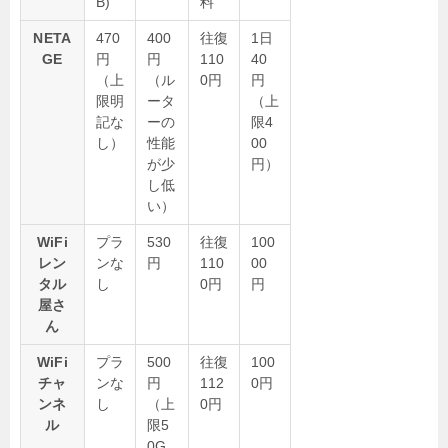
B)
料
NETA
470
400
往復
1日
GE
円
円
110
40
（上
（ル
0円
円
限明
ータ
（上
記な
ーの
限4
し）
性能
00
が少
円）
し低
い）
WiFi
プラ
530
往復
100
レン
ンな
円
110
00
タル
し
0円
円
屋さ
ん
WiFi
プラ
500
往復
100
チャ
ンな
円
112
0円
ンネ
し
（上
0円
ル
限5
0G