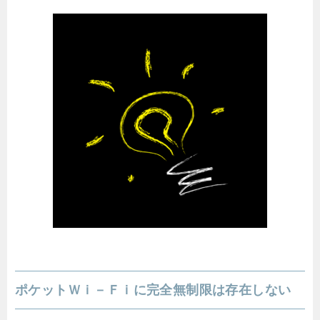
ポケットＷｉ－Ｆｉに完全無制限は存在しない