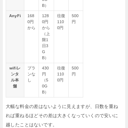
B）
AnyFi
168
128
往復
500
0円
0円
110
円
から
から
0円
（上
限1
日3
G
B）
wifiレ
プラ
430
往復
500
ンタ
ンな
円
110
円
ル本
し
（5
0円
舗
0G
B）
大幅な料金の差はないように見えますが、日数を重ね
れば重ねるほどその差は大きくなっていくので安いに
越したことはないです。