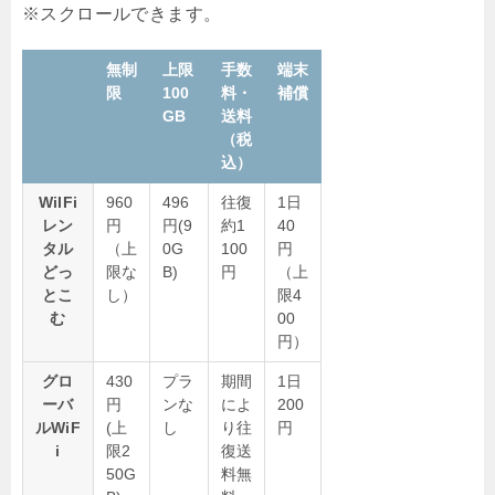
無制
上限
手数
端末
限
100
料・
補償
GB
送料
（税
込）
WiIFi
960
496
往復
1日
レン
円
円(9
約1
40
タル
（上
0G
100
円
どっ
限な
B)
円
（上
とこ
し）
限4
む
00
円）
グロ
430
プラ
期間
1日
ーバ
円
ンな
によ
200
ルWiF
(上
し
り往
円
i
限2
復送
50G
料無