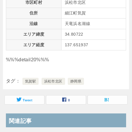
市区町村
浜松市北区
住所
細江町気賀
沿線
天竜浜名湖線
エリア緯度
34.80722
エリア経度
137.651937
%%%detail20%%%
タグ
気賀駅
浜松市北区
静岡県
Tweet
0
関連記事