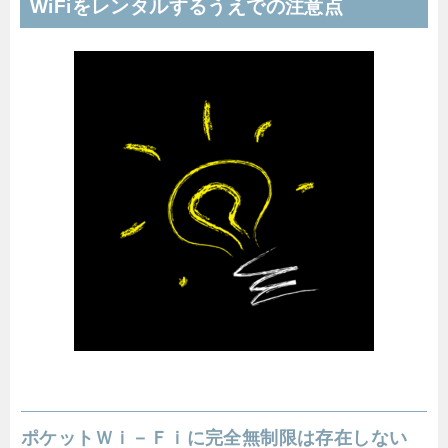
WiFiをレンタルするうえでの注意点
ポケットＷｉ－Ｆｉに完全無制限は存在しない