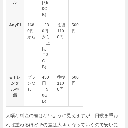
ル
限5
0G
B）
AnyFi
168
128
往復
500
0円
0円
110
円
から
から
0円
（上
限1
日3
G
B）
wifiレ
プラ
430
往復
500
ンタ
ンな
円
110
円
ル本
し
（5
0円
舗
0G
B）
大幅な料金の差はないように見えますが、日数を重ね
れば重ねるほどその差は大きくなっていくので安いに