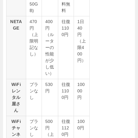
50G
料無
B)
料
NETA
470
400
往復
1日
GE
円
円
110
40
（上
（ル
0円
円
限明
ータ
（上
記な
ーの
限4
し）
性能
00
が少
円）
し低
い）
WiFi
プラ
530
往復
100
レン
ンな
円
110
00
タル
し
0円
円
屋さ
ん
WiFi
プラ
500
往復
100
チャ
ンな
円
112
0円
ンネ
し
（上
0円