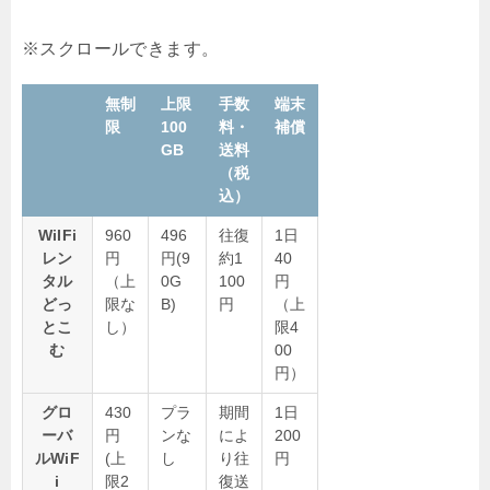
無制
上限
手数
端末
限
100
料・
補償
GB
送料
（税
込）
WiIFi
960
496
往復
1日
レン
円
円(9
約1
40
タル
（上
0G
100
円
どっ
限な
B)
円
（上
とこ
し）
限4
む
00
円）
グロ
430
プラ
期間
1日
ーバ
円
ンな
によ
200
ルWiF
(上
し
り往
円
i
限2
復送