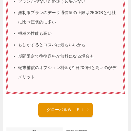
プランが少ないため迷う必要がない
無制限プランのデータ通信量の上限は250GBと他社
に比べ圧倒的に多い
機種の性能も高い
もしかするとコスパは最もいいかも
期間限定で往復送料が無料になる場合も
端末補償のオプション料金が1日200円と高いのがデ
メリット
グローバルＷｉＦｉ