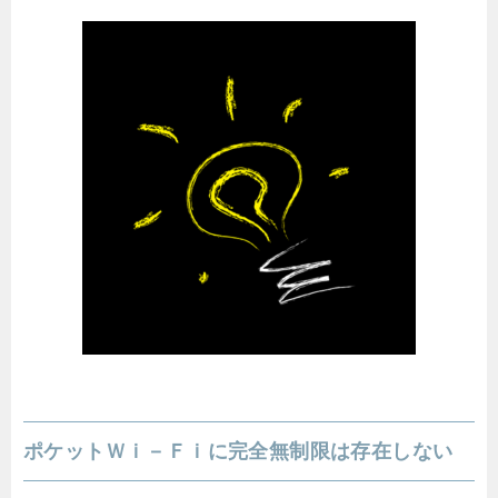
ポケットＷｉ－Ｆｉに完全無制限は存在しない