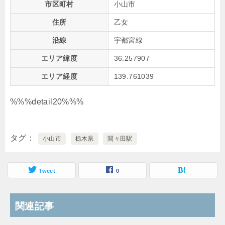
市区町村
小山市
住所
乙女
沿線
宇都宮線
エリア緯度
36.257907
エリア経度
139.761039
%%%detail20%%%
タグ
小山市
栃木県
間々田駅
Tweet
0
関連記事