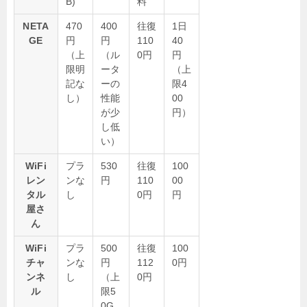
B)
料
NETA
470
400
往復
1日
GE
円
円
110
40
（上
（ル
0円
円
限明
ータ
（上
記な
ーの
限4
し）
性能
00
が少
円）
し低
い）
WiFi
プラ
530
往復
100
レン
ンな
円
110
00
タル
し
0円
円
屋さ
ん
WiFi
プラ
500
往復
100
チャ
ンな
円
112
0円
ンネ
し
（上
0円
ル
限5
0G