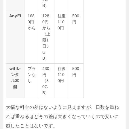
B）
AnyFi
168
128
往復
500
0円
0円
110
円
から
から
0円
（上
限1
日3
G
B）
wifiレ
プラ
430
往復
500
ンタ
ンな
円
110
円
ル本
し
（5
0円
舗
0G
B）
大幅な料金の差はないように見えますが、日数を重ね
れば重ねるほどその差は大きくなっていくので安いに
越したことはないです。