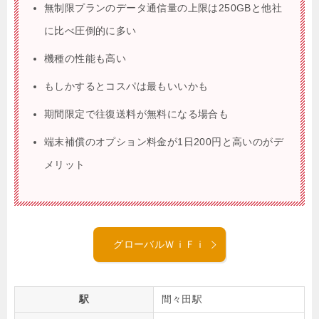
無制限プランのデータ通信量の上限は250GBと他社
に比べ圧倒的に多い
機種の性能も高い
もしかするとコスパは最もいいかも
期間限定で往復送料が無料になる場合も
端末補償のオプション料金が1日200円と高いのがデ
メリット
グローバルＷｉＦｉ
駅
間々田駅