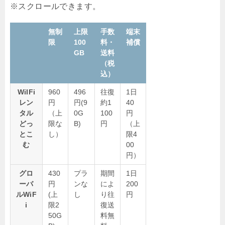
無制
上限
手数
端末
限
100
料・
補償
GB
送料
（税
込）
WiIFi
960
496
往復
1日
レン
円
円(9
約1
40
タル
（上
0G
100
円
どっ
限な
B)
円
（上
とこ
し）
限4
む
00
円）
グロ
430
プラ
期間
1日
ーバ
円
ンな
によ
200
ルWiF
(上
し
り往
円
i
限2
復送
50G
料無