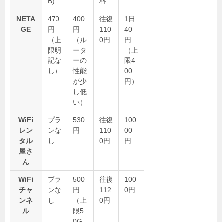
B)
料
NETA
470
400
往復
1日
GE
円
円
110
40
（上
（ル
0円
円
限明
ータ
（上
記な
ーの
限4
し）
性能
00
が少
円）
し低
い）
WiFi
プラ
530
往復
100
レン
ンな
円
110
00
タル
し
0円
円
屋さ
ん
WiFi
プラ
500
往復
100
チャ
ンな
円
112
0円
ンネ
し
（上
0円
ル
限5
0G