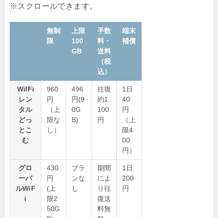
無制
上限
手数
端末
限
100
料・
補償
GB
送料
（税
込）
WiIFi
960
496
往復
1日
レン
円
円(9
約1
40
タル
（上
0G
100
円
どっ
限な
B)
円
（上
とこ
し）
限4
む
00
円）
グロ
430
プラ
期間
1日
ーバ
円
ンな
によ
200
ルWiF
(上
し
り往
円
i
限2
復送
50G
料無