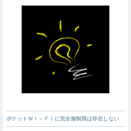
ポケットＷｉ－Ｆｉに完全無制限は存在しない