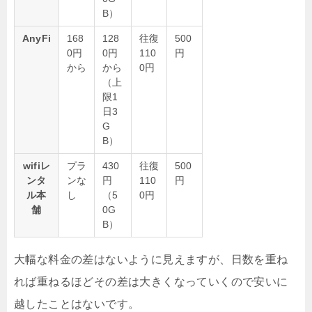
B）
AnyFi
168
128
往復
500
0円
0円
110
円
から
から
0円
（上
限1
日3
G
B）
wifiレ
プラ
430
往復
500
ンタ
ンな
円
110
円
ル本
し
（5
0円
舗
0G
B）
大幅な料金の差はないように見えますが、日数を重ね
れば重ねるほどその差は大きくなっていくので安いに
越したことはないです。