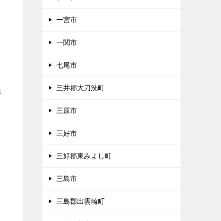
一宮市
ま
一関市
七尾市
三井郡大刀洗町
が
三原市
三好市
三好郡東みよし町
三島市
三島郡出雲崎町