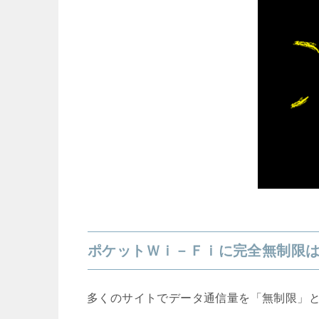
ポケットＷｉ－Ｆｉに完全無制限
多くのサイトでデータ通信量を「無制限」