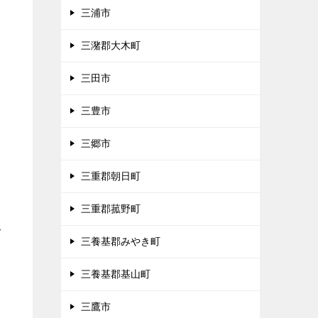
三浦市
三潴郡大木町
三田市
三豊市
三郷市
三重郡朝日町
三重郡菰野町
多
三養基郡みやき町
三養基郡基山町
三鷹市