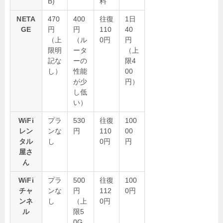
B)
料
NETA
470
400
往復
1日
GE
円
円
110
40
（上
（ル
0円
円
限明
ータ
（上
記な
ーの
限4
し）
性能
00
が少
円）
し低
い）
WiFi
プラ
530
往復
100
レン
ンな
円
110
00
タル
し
0円
円
屋さ
ん
WiFi
プラ
500
往復
100
チャ
ンな
円
112
0円
ンネ
し
（上
0円
ル
限5
0G