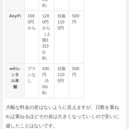
B）
AnyFi
168
128
往復
500
0円
0円
110
円
から
から
0円
（上
限1
日3
G
B）
wifiレ
プラ
430
往復
500
ンタ
ンな
円
110
円
ル本
し
（5
0円
舗
0G
B）
大幅な料金の差はないように見えますが、日数を重ね
れば重ねるほどその差は大きくなっていくので安いに
越したことはないです。