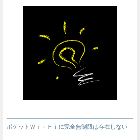
ポケットＷｉ－Ｆｉに完全無制限は存在しない