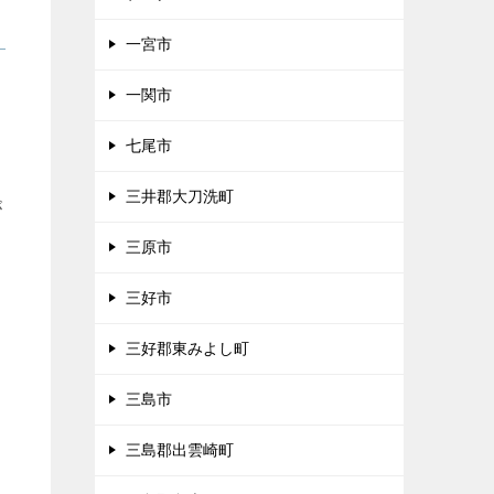
一宮市
ま
一関市
七尾市
三井郡大刀洗町
が
三原市
三好市
三好郡東みよし町
三島市
三島郡出雲崎町