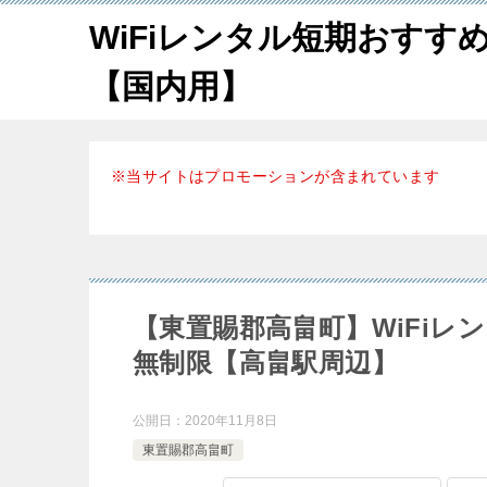
WiFiレンタル短期おすす
【国内用】
※当サイトはプロモーションが含まれています
【東置賜郡高畠町】WiFi
無制限【高畠駅周辺】
公開日：
2020年11月8日
東置賜郡高畠町