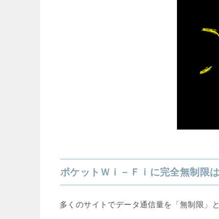
ポケットＷｉ－Ｆｉに完全無制限
多くのサイトでデータ通信量を「無制限」