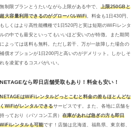
無制限プランとうたいながら上限がある中で、
上限250GBと
超大容量利用できるのがグローバルWiFi
。料金も1日430円
もしくはより高性能機種で1日520円と実は短期のWiFiレン
ルの中でも最安といってもいいほど安いのが特徴。また期間
によっては送料も無料。ただし若干、万が一故障した場合の
補償オプションが1日200円と高いのがデメリット。しかしそ
れを凌駕するコスパがいい。
NETAGEなら即日店舗受取もあり！料金も安い！
NETAGEはWiFiレンタルどっとこむと料金の差もほとんどな
くWiFiがレンタルできる
サービスです。また、各地に店舗を
持っており（パソコン工房）
在庫があれば急ぎの方も即日
WiFiレンタルも可能
です！店舗は北海道、福島県、東京都、