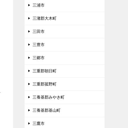
三浦市
三潴郡大木町
三田市
三豊市
三郷市
三重郡朝日町
三重郡菰野町
多
三養基郡みやき町
三養基郡基山町
三鷹市