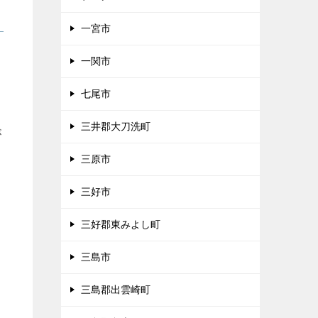
一宮市
ま
一関市
七尾市
三井郡大刀洗町
が
三原市
三好市
三好郡東みよし町
三島市
三島郡出雲崎町