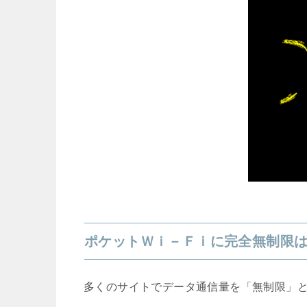
ポケットＷｉ－Ｆｉに完全無制限
多くのサイトでデータ通信量を「無制限」