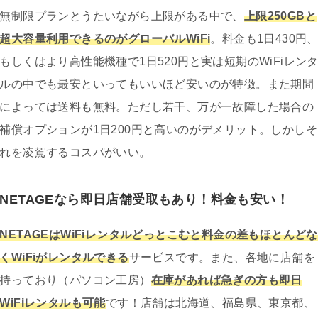
無制限プランとうたいながら上限がある中で、
上限250GBと
超大容量利用できるのがグローバルWiFi
。料金も1日430円
もしくはより高性能機種で1日520円と実は短期のWiFiレン
ルの中でも最安といってもいいほど安いのが特徴。また期間
によっては送料も無料。ただし若干、万が一故障した場合の
補償オプションが1日200円と高いのがデメリット。しかしそ
れを凌駕するコスパがいい。
NETAGEなら即日店舗受取もあり！料金も安い！
NETAGEはWiFiレンタルどっとこむと料金の差もほとんどな
くWiFiがレンタルできる
サービスです。また、各地に店舗を
持っており（パソコン工房）
在庫があれば急ぎの方も即日
WiFiレンタルも可能
です！店舗は北海道、福島県、東京都、