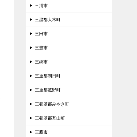
三浦市
三潴郡大木町
三田市
三豊市
三郷市
三重郡朝日町
三重郡菰野町
多
三養基郡みやき町
三養基郡基山町
三鷹市